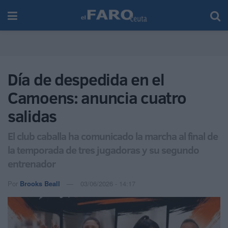
Día de despedida en el
Camoens: anuncia cuatro
salidas
El club caballa ha comunicado la marcha al final de
la temporada de tres jugadoras y su segundo
entrenador
Por
Brooks Beall
03/06/2026 - 14:17