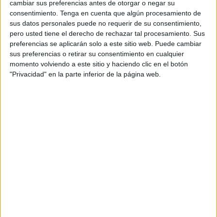
cambiar sus preferencias antes de otorgar o negar su
producirán durante las próximas semanas que serán,
consentimiento.
Tenga en cuenta que algún procesamiento de
como cada verano, de mucho ajetreo en el apartado de
sus datos personales puede no requerir de su consentimiento,
salidas, pero también de llegadas en forma de fichajes. El
pero usted tiene el derecho de rechazar tal procesamiento. Sus
CD Camoens de Ceuta
, en su caso, ya ha empezado
preferencias se aplicarán solo a este sitio web. Puede cambiar
sus preferencias o retirar su consentimiento en cualquier
anunciando cuatro despedidas.
momento volviendo a este sitio y haciendo clic en el botón
"Privacidad" en la parte inferior de la página web.
Hablamos de tres jugadoras-
Elo, Dai y Fede
- además de
Antonio
, el segundo entrenador. “Personas que llegaron
para sumar y
que terminan dejando mucho más que
partidos y entrenamientos
”, han expresado desde el
club. “Cuatro caminos se separan de la familia naranja,
pero
su historia siempre formará parte de la nuestra
”.
Por ello, desde
el CD Camoens
han querido expresar su
agradecimiento hacia ellos por “
defender este escudo
con orgullo y por ayudarnos a seguir creciendo cada
día
. Nos llevamos los recuerdos, y vosotros, para siempre,
tendréis vuestra casa en Ceuta”.