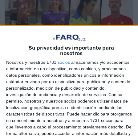
Su privacidad es importante para
nosotros
Nosotros y nuestros 1731
socios
almacenamos y/o accedemos
a información en un dispositivo, como cookies, y procesamos
datos personales, como identificadores únicos e información
Imagen cedida
estándar enviada por un dispositivo para publicidad y contenido
personalizado, medición de publicidad y contenido,
investigación de audiencia y desarrollo de servicios.
Con su
permiso, nosotros y nuestros socios podemos utilizar datos de
localización geográfica precisa e identificación mediante las
Una vez ha finalizado la presente temporada 2025-26 en
características de dispositivos. Puede hacer clic para otorgarnos
la
Segunda División de fútbol sala femenino
, los
su consentimiento a nosotros y a nuestros 1731 socios para
equipos ya han comenzado a preparar sus proyectos para
que llevemos a cabo el procesamiento previamente descrito. De
el nuevo curso. Varios movimientos en las plantillas se
forma alternativa, puede acceder a información más detallada y