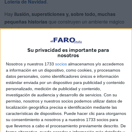
Lotería de Navidad
.
Hay
ilusión, supersticiones y, sobre todo, muchas
pequeñas historias
que construyen un ambiente mágico
en las horas previas al sorteo.
Últimos presentimientos
Su privacidad es importante para
nosotros
En la calle se respira ese ambiente tan particular de
Nosotros y nuestros 1733
socios
almacenamos y/o accedemos
víspera navideña. Hay quien reconoce que ya tenía su
a información en un dispositivo, como cookies, y procesamos
lotería comprada desde hace tiempo, pero no ha podido
datos personales, como identificadores únicos e información
resistirse a
volver a la administración motivada por un
estándar enviada por un dispositivo para publicidad y contenido
último presentimiento
.
personalizado, medición de publicidad y contenido,
investigación de audiencia y desarrollo de servicios.
Con su
No son pocos los que acumulan varios números entre sus
permiso, nosotros y nuestros socios podemos utilizar datos de
localización geográfica precisa e identificación mediante las
manos. Familias, amigos, compañeros de trabajo…
características de dispositivos. Puede hacer clic para otorgarnos
compartir lotería ya es una cita que hay que cumplir,
su consentimiento a nosotros y a nuestros 1733 socios para
aunque también hay quien la ve como
un regalo perfecto
que llevemos a cabo el procesamiento previamente descrito. De