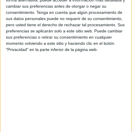
antes de la llegada de la Navidad
.
forma alternativa, puede acceder a información más detallada y
cambiar sus preferencias antes de otorgar o negar su
consentimiento.
Tenga en cuenta que algún procesamiento de
Entre 60 y 100 euros
sus datos personales puede no requerir de su consentimiento,
pero usted tiene el derecho de rechazar tal procesamiento. Sus
“Tengo lotería ya comprada, lo que pasa es que quería
preferencias se aplicarán solo a este sitio web. Puede cambiar
hacer un regalito y de última hora digo, venga, le voy a
sus preferencias o retirar su consentimiento en cualquier
momento volviendo a este sitio y haciendo clic en el botón
regalar un décimo de lotería, a ver si hay suerte”, cuenta
"Privacidad" en la parte inferior de la página web.
una ceutí que, como tantos otros,
aprovecha el último día
para regalar ilusión.
En líneas generales, los ceutíes
han gastado entre 60 y
100 euros en
lotería
, ya sea para uno mismo o
compartida,
aunque hay quienes han alzado el
presupuesto hasta 300 euros
, realizando una apuesta
fuerte a la suerte.
Terminaciones que gustan: 5 y 7