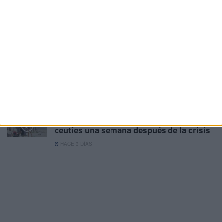
El Ingreso Mínimo Vital llega a 3.221
hogares y 13.005 personas en Ceuta en
julio
HACE 3 DÍAS
La barriada Sidi Embarek, al límite:
“niñas violadas, casi 300 mujeres
asentadas y unos vecinos cansados”
HACE 3 DÍAS
Entre la rutina y el miedo: así viven los
ceutíes una semana después de la crisis
HACE 3 DÍAS