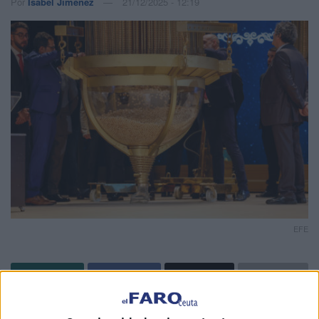
Por
Isabel Jiménez
21/12/2025 - 12:19
EFE
Una de las grandes tradiciones de los
españoles
en el