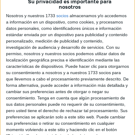
Su privacidad es importante para
mes de
diciembre
es comprar un décimo de la Lotería de
nosotros
Navidad.
Muchos vecinos de Ceuta lo comparten
con
Nosotros y nuestros 1733
socios
almacenamos y/o accedemos
compañeros de trabajo, familiares, vecinos, amigos,
a información en un dispositivo, como cookies, y procesamos
mientras que otros prefieren hacerlo de manera individual.
datos personales, como identificadores únicos e información
estándar enviada por un dispositivo para publicidad y contenido
El
22 de diciembre
, los hogares se convierten en
personalizado, medición de publicidad y contenido,
escenarios de un rito, cuyos orígenes se remontan a 1812,
investigación de audiencia y desarrollo de servicios.
Con su
permiso, nosotros y nuestros socios podemos utilizar datos de
en el que un grupo de niños y niñas de San Idelfonso
localización geográfica precisa e identificación mediante las
extraen y cantan las
bolas de la Lotería
para hallar los
características de dispositivos. Puede hacer clic para otorgarnos
ganadores de los premios principales
. Con la
su consentimiento a nosotros y a nuestros 1733 socios para
oportunidad de ganar
400.000 euros en el 'Gordo'
y otros
que llevemos a cabo el procesamiento previamente descrito. De
forma alternativa, puede acceder a información más detallada y
millones en el segundo, tercer y cuarto premios, ¿qué
cambiar sus preferencias antes de otorgar o negar su
oportunidades reales
hay de ganar?
consentimiento.
Tenga en cuenta que algún procesamiento de
sus datos personales puede no requerir de su consentimiento,
Cuánto dinero toca por cada décimo
pero usted tiene el derecho de rechazar tal procesamiento. Sus
preferencias se aplicarán solo a este sitio web. Puede cambiar
jugado de 20 euros
sus preferencias o retirar su consentimiento en cualquier
momento volviendo a este sitio y haciendo clic en el botón