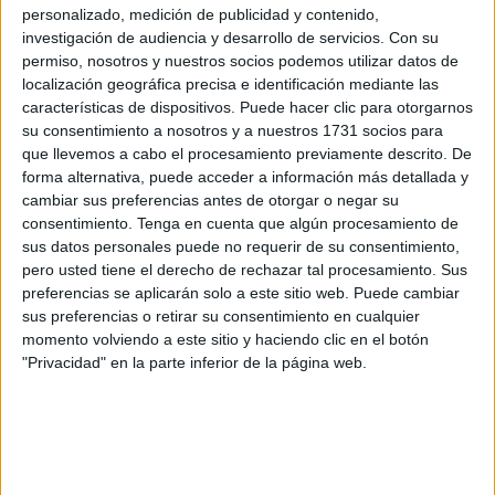
personalizado, medición de publicidad y contenido,
investigación de audiencia y desarrollo de servicios.
Con su
El 'Gordo': el 72480
permiso, nosotros y nuestros socios podemos utilizar datos de
localización geográfica precisa e identificación mediante las
características de dispositivos. Puede hacer clic para otorgarnos
su consentimiento a nosotros y a nuestros 1731 socios para
que llevemos a cabo el procesamiento previamente descrito. De
forma alternativa, puede acceder a información más detallada y
cambiar sus preferencias antes de otorgar o negar su
consentimiento.
Tenga en cuenta que algún procesamiento de
sus datos personales puede no requerir de su consentimiento,
pero usted tiene el derecho de rechazar tal procesamiento. Sus
preferencias se aplicarán solo a este sitio web. Puede cambiar
sus preferencias o retirar su consentimiento en cualquier
momento volviendo a este sitio y haciendo clic en el botón
"Privacidad" en la parte inferior de la página web.
EFE
A las 11.27 horas ha salido el 'Gordo' con el número
72480, vendido íntegramente en Logroño.