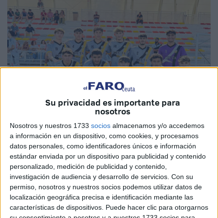
Su privacidad es importante para
nosotros
Nosotros y nuestros 1733
socios
almacenamos y/o accedemos
a información en un dispositivo, como cookies, y procesamos
Imagen cedida
datos personales, como identificadores únicos e información
estándar enviada por un dispositivo para publicidad y contenido
personalizado, medición de publicidad y contenido,
investigación de audiencia y desarrollo de servicios.
Con su
permiso, nosotros y nuestros socios podemos utilizar datos de
El
Sporting Atlético B
de Ceuta compitió de una gran
localización geográfica precisa e identificación mediante las
manera ante el
CD Utrera
correspondiente a la jornada
características de dispositivos. Puede hacer clic para otorgarnos
6 de
Liga Nacional Juvenil del grupo 14
,
pero perdieron
su consentimiento a nosotros y a nuestros 1733 socios para