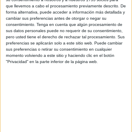
que llevemos a cabo el procesamiento previamente descrito. De
a manos de los sevillanos por un 4-2. A pesar del
forma alternativa, puede acceder a información más detallada y
resultado, los sportingusitas realizaron un gran trabajo
cambiar sus preferencias antes de otorgar o negar su
ante el segundo clasificado y con casi una hora con un
consentimiento.
Tenga en cuenta que algún procesamiento de
hombre menos.
sus datos personales puede no requerir de su consentimiento,
pero usted tiene el derecho de rechazar tal procesamiento. Sus
El partido comenzó de cara para el Utrera que se adelantó
preferencias se aplicarán solo a este sitio web. Puede cambiar
sus preferencias o retirar su consentimiento en cualquier
en el minuto 6 de partido con el tanto de Juan Jiménez
momento volviendo a este sitio y haciendo clic en el botón
pero el Sporting Atlético B no dejó de creer
y pronto
"Privacidad" en la parte inferior de la página web.
consiguió el empate en el minuto 15 con el tanto de
Iker Aguilar.
El partido estuvo marcado por la expulsión a Cherik en
el minuto 38,
lastrando las esperanzas del Sporting
Atlético B que a pesar de estar con uno menos realizó un
buen partido.
En la segunda parte Gavira puso el 2-1 para el Utrera en el
minuto 48.
Y los de Bilal, que a pesar estar en