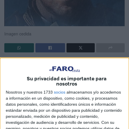
Imagen cedida
¿A qué podemos llamar hoy clásico? Cada cual que
ponga el listón temporal donde, razonablemente, le
parezca. Veinte años desde su estreno (parece mentira,
Su privacidad es importante para
nosotros
veinte años ya) empieza a oler a barrica de roble, así que
por ello entre otros motivos parece buena elección para
Nosotros y nuestros 1733
socios
almacenamos y/o accedemos
inaugurar la sección de recomendaciones “clásicas”,
a información en un dispositivo, como cookies, y procesamos
datos personales, como identificadores únicos e información
hablar de esta película.
estándar enviada por un dispositivo para publicidad y contenido
personalizado, medición de publicidad y contenido,
Master and Commander es ya un icono del cine de
investigación de audiencia y desarrollo de servicios.
Con su
aventuras, basado en las populares novelas navales de
permiso, nosotros y nuestros socios podemos utilizar datos de