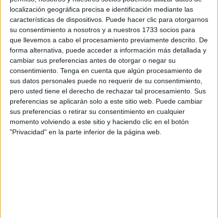
Patrick O’Brian que en 2003 aunó reconocimientos
localización geográfica precisa e identificación mediante las
múltiples y merecido aplauso popular. Nominada a 10
características de dispositivos. Puede hacer clic para otorgarnos
su consentimiento a nosotros y a nuestros 1733 socios para
premios Oscar, incluido el de mejor película, y ganando el
que llevemos a cabo el procesamiento previamente descrito. De
de mejores efectos sonoros (absolutamente brutales en el
forma alternativa, puede acceder a información más detallada y
realismo) y el de mejor fotografía, igualmente meritoria
cambiar sus preferencias antes de otorgar o negar su
(excelsos planos de batalla…). Los trabajos de guión y
consentimiento.
Tenga en cuenta que algún procesamiento de
sus datos personales puede no requerir de su consentimiento,
realización de Peter Weir, uno de los grandes (Matrimonio
pero usted tiene el derecho de rechazar tal procesamiento. Sus
de conveniencia, La costa de los mosquitos, Único testigo,
preferencias se aplicarán solo a este sitio web. Puede cambiar
El club de los poetas muertos o El show de Truman entre
sus preferencias o retirar su consentimiento en cualquier
otros títulos, se encuentran en su filmografía), nos
momento volviendo a este sitio y haciendo clic en el botón
"Privacidad" en la parte inferior de la página web.
transportan con maestría al interior de la Surprise, un
imponente navío inglés de la época napoleónica,
convirtiéndonos durante más de dos deliciosas horas en
uno más de la tripulación.
El capitán Jack Aubrey (Russell Crowe) comanda una
peligrosa expedición para la captura de un corsario que