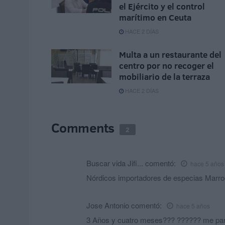
el Ejército y el control
marítimo en Ceuta
HACE 2 DÍAS
Multa a un restaurante del
centro por no recoger el
mobiliario de la terraza
HACE 2 DÍAS
Comments
2
Buscar vida Jifi...
comentó:
hace 5 años
Nórdicos importadores de especias Marro
Jose Antonio
comentó:
hace 5 años
3 Años y cuatro meses??? ?????? me parto!!