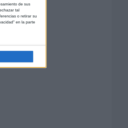
esamiento de sus
echazar tal
erencias o retirar su
vacidad" en la parte