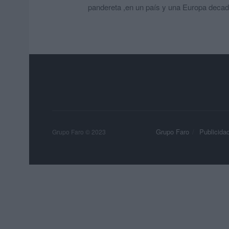
pandereta ,en un país y una Europa decade
Grupo Faro
Publicida
Grupo Faro © 2023