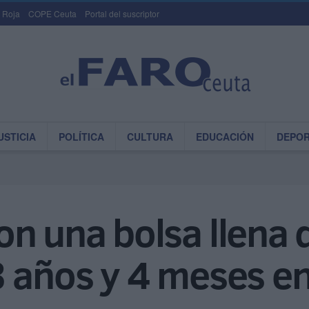
 Roja
COPE Ceuta
Portal del suscriptor
USTICIA
POLÍTICA
CULTURA
EDUCACIÓN
DEPO
n una bolsa llena 
 años y 4 meses en 