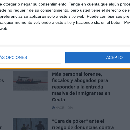
e otorgar o negar su consentimiento.
Tenga en cuenta que algún proc
de no requerir de su consentimiento, pero usted tiene el derecho de r
referencias se aplicarán solo a este sitio web. Puede cambiar sus pref
alquier momento volviendo a este sitio y haciendo clic en el botón "Pri
 web.
ÁS OPCIONES
ACEPTO
Más personal forense,
es
fiscales y abogados para
responder a la entrada
masiva de inmigrantes en
Ceuta
HACE 1 DÍA
"Cara de póker" ante el
r
riesgo de denuncias contra