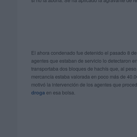
si no la abona. Se ha aplicado la agravante de r
El ahora condenado fue detenido el pasado 8 de e
agentes que estaban de servicio lo detectaron en
transportaba dos bloques de hachís que, al peso,
mercancía estaba valorada en poco más de 40.00
motivó la intervención de los agentes que proced
droga
en esa bolsa.