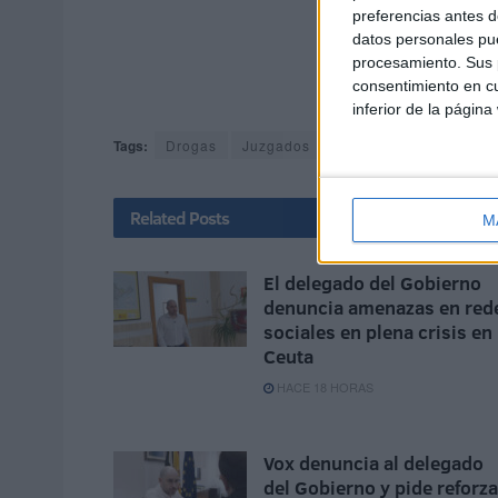
preferencias antes d
datos personales pue
procesamiento. Sus p
consentimiento en cu
inferior de la página
Tags:
Drogas
Juzgados
Related
Posts
M
El delegado del Gobierno
denuncia amenazas en red
sociales en plena crisis en
Ceuta
HACE 18 HORAS
Vox denuncia al delegado
del Gobierno y pide reforza