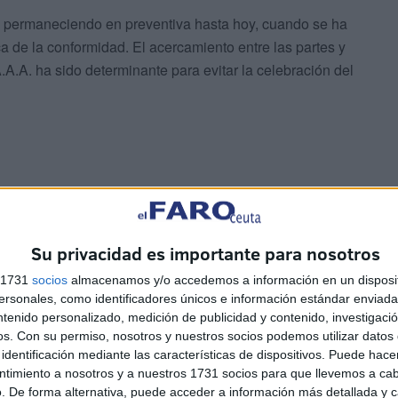
o, permaneciendo en preventiva hasta hoy, cuando se ha
ca de la conformidad. El acercamiento entre las partes y
.A.A. ha sido determinante para evitar la celebración del
de los servicios antidroga llevados a cabo por las
Su privacidad es importante para nosotros
aumentado debido al cierre de la frontera y a la
s 1731
socios
almacenamos y/o accedemos a información en un disposit
re todo la marítima. Las pequeñas organizaciones
sonales, como identificadores únicos e información estándar enviada 
cio del narcotráfico cuentan con enlaces que se dedican a
ntenido personalizado, medición de publicidad y contenido, investigaci
n. En este caso concreto, el acusado fue localizado en la
os.
Con su permiso, nosotros y nuestros socios podemos utilizar datos 
identificación mediante las características de dispositivos. Puede hacer
en su poder.
ntimiento a nosotros y a nuestros 1731 socios para que llevemos a ca
. De forma alternativa, puede acceder a información más detallada y 