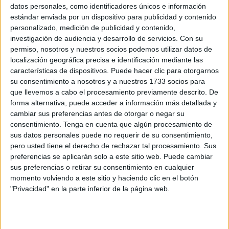
datos personales, como identificadores únicos e información
estándar enviada por un dispositivo para publicidad y contenido
personalizado, medición de publicidad y contenido,
investigación de audiencia y desarrollo de servicios.
Con su
permiso, nosotros y nuestros socios podemos utilizar datos de
localización geográfica precisa e identificación mediante las
características de dispositivos. Puede hacer clic para otorgarnos
su consentimiento a nosotros y a nuestros 1733 socios para
que llevemos a cabo el procesamiento previamente descrito. De
forma alternativa, puede acceder a información más detallada y
cambiar sus preferencias antes de otorgar o negar su
consentimiento.
Tenga en cuenta que algún procesamiento de
sus datos personales puede no requerir de su consentimiento,
pero usted tiene el derecho de rechazar tal procesamiento. Sus
preferencias se aplicarán solo a este sitio web. Puede cambiar
sus preferencias o retirar su consentimiento en cualquier
Consumo de drogas en la calle
momento volviendo a este sitio y haciendo clic en el botón
"Privacidad" en la parte inferior de la página web.
Los ceutíes incumplen las normas en materia de limpieza,
pero también obvian la ley al consumir sustancias
estupefacientes en la vía pública. Por eso se han dictado