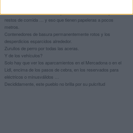
Pásense por cualquier sitio donde haya bancos para sentarse y
verán como allí mismo se dejan los botes de bebidas y los
restos de comida … y eso que tienen papeleras a pocos
metros.
Contenedores de basura permanentemente rotos y los
desperdicios esparcidos alrededor.
Zurullos de perro por todas las aceras.
Y de los vehículos?
Solo hay que ver los aparcamientos en el Mercadona o en el
Lidl, encima de los pasos de cebra, en los reservados para
eléctricos o minusválidos …
Decididamente, este pueblo no brilla por su pulcritud