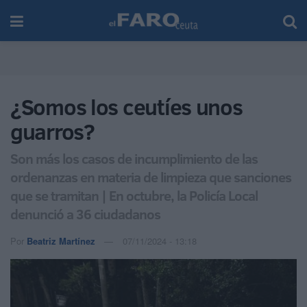
¿Somos los ceutíes unos
guarros?
Son más los casos de incumplimiento de las
ordenanzas en materia de limpieza que sanciones
que se tramitan | En octubre, la Policía Local
denunció a 36 ciudadanos
Por
Beatriz Martínez
07/11/2024 - 13:18