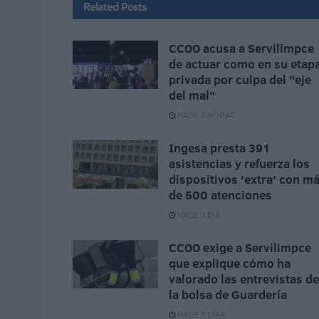
Related
Posts
CCOO acusa a Servilimpce
de actuar como en su etap
privada por culpa del "eje
del mal"
HACE 7 HORAS
Ingesa presta 391
asistencias y refuerza los
dispositivos 'extra' con m
de 500 atenciones
HACE 1 DÍA
CCOO exige a Servilimpce
que explique cómo ha
valorado las entrevistas de
la bolsa de Guardería
HACE 2 DÍAS