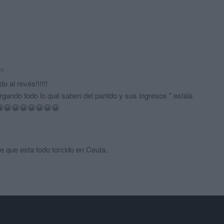
es
 al revés!!!!!!
rgando todo lo qué saben del partido y sus ingresos " estáis
😀😀😀😀😀😀😀😀
e que esta todo torcido en Ceuta.