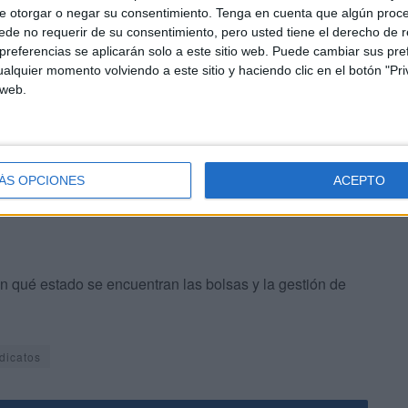
e acceso o consulta de los mismos por parte de los
e otorgar o negar su consentimiento.
Tenga en cuenta que algún proc
para garantizar la transparencia, publicidad e
de no requerir de su consentimiento, pero usted tiene el derecho de r
referencias se aplicarán solo a este sitio web. Puede cambiar sus pref
s bolsas de empleo".
alquier momento volviendo a este sitio y haciendo clic en el botón "Pri
 web.
ia “
se ven comprometidos los principios
de igualdad,
l acceso al empleo público”.
ÁS OPCIONES
ACEPTO
n qué estado se encuentran las bolsas y la gestión de
dicatos