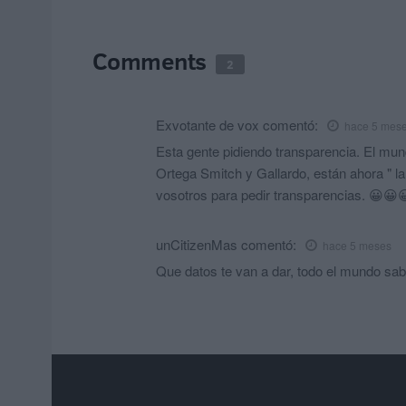
Comments
2
Exvotante de vox
comentó:
hace 5 mes
Esta gente pidiendo transparencia. El mundo
Ortega Smitch y Gallardo, están ahora " la
vosotros para pedir transparencias. 😀
unCitizenMas
comentó:
hace 5 meses
Que datos te van a dar, todo el mundo sab