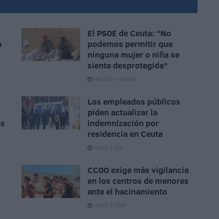
El PSOE de Ceuta: "No
a
podemos permitir que
ninguna mujer o niña se
sienta desprotegida"
HACE 21 HORAS
Los empleados públicos
piden actualizar la
ás
indemnización por
residencia en Ceuta
HACE 1 DÍA
CCOO exige más vigilancia
en los centros de menores
ante el hacinamiento
HACE 2 DÍAS