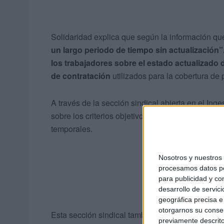
Solidaridad explica que según la información qu
un largo periodo de tiempo sin actualización”
los trabajadores sobre el estado actualizado d
de contratación
utilizados para la cobertura de
A través de la sección sindical abierta en el Ing
sobre los criterios objetivos utilizados para la r
temporales.
Nosotros y nuestro
procesamos datos per
para publicidad y co
desarrollo de servici
geográfica precisa e 
otorgarnos su conse
Esta sección sindical también insta a Ingesa a in
previamente descrito