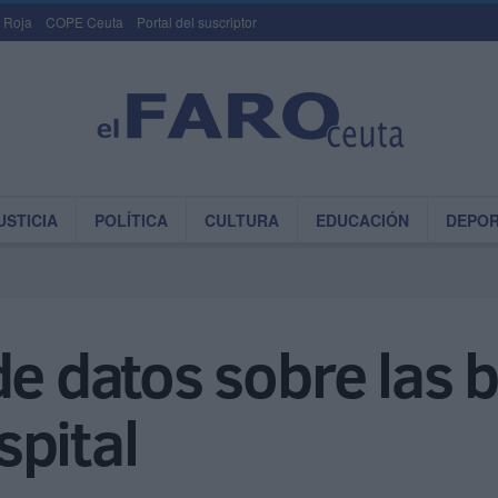
 Roja
COPE Ceuta
Portal del suscriptor
USTICIA
POLÍTICA
CULTURA
EDUCACIÓN
DEPO
de datos sobre las 
pital