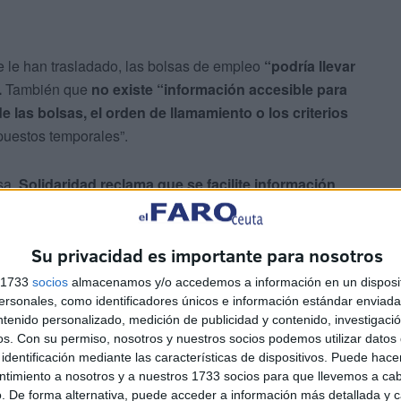
e le han trasladado, las bolsas de empleo
“podría llevar
.
También que
no existe “información accesible para
e las bolsas, el orden de llamamiento o los criterios
 puestos temporales”.
esa,
Solidaridad reclama que se facilite información
ealización de llamamientos y la cobertura de contratos
Su privacidad es importante para nosotros
s 1733
socios
almacenamos y/o accedemos a información en un disposit
sonales, como identificadores únicos e información estándar enviada 
ntenido personalizado, medición de publicidad y contenido, investigaci
os.
Con su permiso, nosotros y nuestros socios podemos utilizar datos 
identificación mediante las características de dispositivos. Puede hacer
ntimiento a nosotros y a nuestros 1733 socios para que llevemos a ca
formar sobre la "existencia de listados actualizados de
. De forma alternativa, puede acceder a información más detallada y 