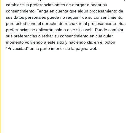
cambiar sus preferencias antes de otorgar o negar su
consentimiento.
Tenga en cuenta que algún procesamiento de
sus datos personales puede no requerir de su consentimiento,
pero usted tiene el derecho de rechazar tal procesamiento. Sus
preferencias se aplicarán solo a este sitio web. Puede cambiar
sus preferencias o retirar su consentimiento en cualquier
momento volviendo a este sitio y haciendo clic en el botón
El esperado descenso por la calle
"Privacidad" en la parte inferior de la página web.
Brull
La Cofradía del Santísimo Cristo de la Paz y María
Santísima de la Piedad
planeaba con mucha emoción
su salida a las 19:00 horas
, lo que finalmente ha sido
desde la parroquia de
Nuestra Señora del Valle
muy
poco después de lo previsto
, diez minutos más tarde.
El descenso por la calle Brull
ha marcado el inicio del
solemne recorrido, cuya planificación indicaba seguir por
la Plaza de Maestranza, para continuar por Real y llegar a