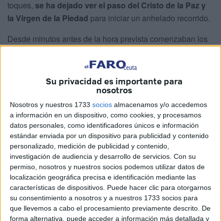
toques,
se ha dejado ver el paso del Cristo de la Paz y
la Virgen de la Piedad
para iniciar un anhelado recorrido.
Desde minutos antes de la hora prevista comenzaban los
fieles a agolparse
en torno a la parroquia
con la emoción
a flor de piel y
acompañados del buen clima
que ha
regalado este Viernes Santo, un brillante sol que sin duda
Su privacidad es importante para
nosotros
ha tranquilizado los ánimos de quienes el algún momento
estuvieron preocupados por la posibilidad de lluvia,
Nosotros y nuestros 1733
socios
almacenamos y/o accedemos
incluso antes de que se iniciara la
Semana Santa 2025.
a información en un dispositivo, como cookies, y procesamos
datos personales, como identificadores únicos e información
estándar enviada por un dispositivo para publicidad y contenido
personalizado, medición de publicidad y contenido,
investigación de audiencia y desarrollo de servicios.
Con su
permiso, nosotros y nuestros socios podemos utilizar datos de
localización geográfica precisa e identificación mediante las
características de dispositivos. Puede hacer clic para otorgarnos
su consentimiento a nosotros y a nuestros 1733 socios para
que llevemos a cabo el procesamiento previamente descrito. De
forma alternativa, puede acceder a información más detallada y