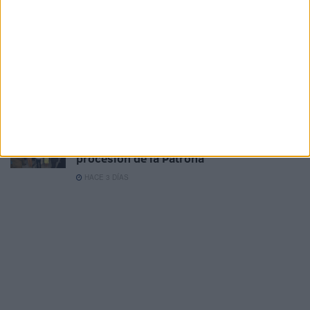
trabajaderas: "Este es el 5 de agosto más
importante"
HACE 3 DÍAS
La Corte de Infantes, la cantera que
garantiza el futuro de la Hermandad de la
Patrona de Ceuta
HACE 3 DÍAS
Los ceutíes esperan con ilusión la
procesión de la Patrona
HACE 3 DÍAS