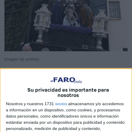
Imagen de archivo
La
Cofradía
del Santísimo
Cristo de la Paz y María
Su privacidad es importante para
nosotros
Santísima de la Piedad
ya cuenta las horas que le
quedan para hacer su esperada
salida procesional
por
Nosotros y nuestros 1731
socios
almacenamos y/o accedemos
las calles de Ceuta. La emoción se palpa entre sus
a información en un dispositivo, como cookies, y procesamos
datos personales, como identificadores únicos e información
hermanos, devotos y costaleros, que con nerviosismo
estándar enviada por un dispositivo para publicidad y contenido
contenido y fe renovada ultiman los detalles para vivir una
personalizado, medición de publicidad y contenido,