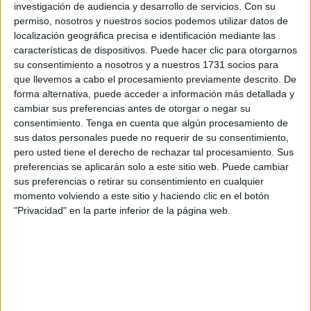
de las tardes más esperadas del año.
investigación de audiencia y desarrollo de servicios.
Con su
permiso, nosotros y nuestros socios podemos utilizar datos de
Será la segunda
Hermandad
que tome las calles en la
localización geográfica precisa e identificación mediante las
tarde del
Viernes Santo
, con una salida programada para
características de dispositivos. Puede hacer clic para otorgarnos
su consentimiento a nosotros y a nuestros 1731 socios para
las 19:00 horas desde su sede canónica, la Parroquia de
que llevemos a cabo el procesamiento previamente descrito. De
Nuestra Señora del Valle
. Desde allí comenzará un
forma alternativa, puede acceder a información más detallada y
recorrido lleno de simbolismo y emoción, donde cada paso
cambiar sus preferencias antes de otorgar o negar su
será una oración silenciosa, cada mirada un suspiro de fe.
consentimiento.
Tenga en cuenta que algún procesamiento de
sus datos personales puede no requerir de su consentimiento,
pero usted tiene el derecho de rechazar tal procesamiento. Sus
El recorrido que tendrá 'El Valle'
preferencias se aplicarán solo a este sitio web. Puede cambiar
sus preferencias o retirar su consentimiento en cualquier
Una vez cruce las puertas del templo, la cofradía seguirá
momento volviendo a este sitio y haciendo clic en el botón
este
itinerario
: Brull, Plaza de Maestranza, Real, Plaza de
"Privacidad" en la parte inferior de la página web.
los Reyes, Camoens, Revellín, Plaza de la Constitución,
Victori Goñalons, Jáudenes, O’Donnell, con
entrada en la
Carrera Oficial prevista para las 20:50 horas
, y su salida
a las 21:10 horas. Desde ahí, el regreso se realizará por
Plaza de la Constitución, Paseo del Revellín, Camoens,