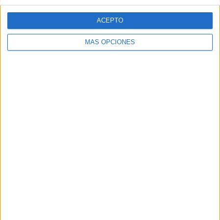
ACEPTO
MÁS OPCIONES
Tags:
Catedral
Hermandades y Cofradías
Semana Santa
Tiempo y clima
Related
Posts
La Hermandad de África agradece el
respaldo de Ceuta en unas fiestas
marcadas por la unidad y la esperanza
HACE 15 HORAS
Los ceutíes pasan ante la Virgen de
África en la jornada de veneración
HACE 2 DÍAS
La Misa Pontifical reúne a cientos de