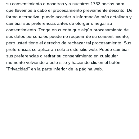
las primeras gotas al paso del Cristo de la Paz y la Virgen
su consentimiento a nosotros y a nuestros 1733 socios para
de la Piedad.
que llevemos a cabo el procesamiento previamente descrito. De
forma alternativa, puede acceder a información más detallada y
Sin esperar a más, se decidió dar la vuelta inmediata para
cambiar sus preferencias antes de otorgar o negar su
evitar que el paso se mojara. No tardó mucho en llegar a
consentimiento.
Tenga en cuenta que algún procesamiento de
sus datos personales puede no requerir de su consentimiento,
su templo, además
la lluvia
había parado, por lo que no
pero usted tiene el derecho de rechazar tal procesamiento. Sus
habrá sufrido daño alguno.
preferencias se aplicarán solo a este sitio web. Puede cambiar
sus preferencias o retirar su consentimiento en cualquier
La Cofradía del Valle era una de las esperadas este
momento volviendo a este sitio y haciendo clic en el botón
Viernes Santo, sobre todo, porque suele tener uno de los
"Privacidad" en la parte inferior de la página web.
pasos más imponentes y que además hace especial
hincapié en el dolor de Jesucristo durante la Semana de
Pasión. La Junta de Gobierno tuvo la difícil decisión de
poner su paso en la calle, después de muchas llamadas y
sabiendo la predicción del tiempo.
No era fácil el día pero aún así,
la Hermandad
quiso
esperar hasta saber bien cuándo llegaría la lluvia.
Finalmente tras el último parte meteorológico se tomó la