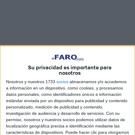
Su privacidad es importante para
Fotos y vídeo: Raúl Fernández / Joaquín Viera
nosotros
Nosotros y nuestros 1733
socios
almacenamos y/o accedemos
a información en un dispositivo, como cookies, y procesamos
datos personales, como identificadores únicos e información
La Cofradía del Valle
de Ceuta tuvo que suspender su
estándar enviada por un dispositivo para publicidad y contenido
salida procesional
al poco de haber puesto su paso en la
personalizado, medición de publicidad y contenido,
calle. Con apenas minutos desde su salida, la Hermandad
investigación de audiencia y desarrollo de servicios.
Con su
tuvo que dar la vuelta al aparecer la lluvia en el camino. A
permiso, nosotros y nuestros socios podemos utilizar datos de
localización geográfica precisa e identificación mediante las
la altura de la plaza de Maestranza fue cuando sorprendió
características de dispositivos. Puede hacer clic para otorgarnos