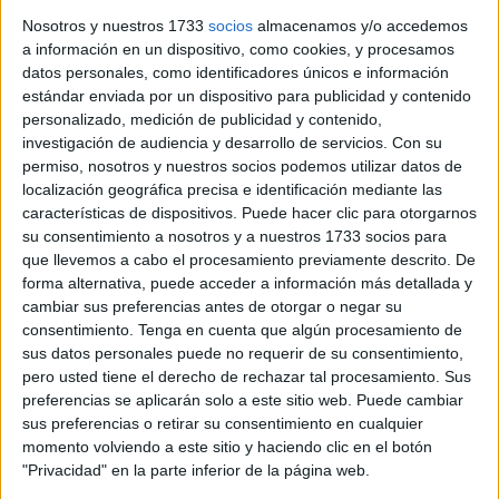
Nosotros y nuestros 1733
socios
almacenamos y/o accedemos
a información en un dispositivo, como cookies, y procesamos
datos personales, como identificadores únicos e información
estándar enviada por un dispositivo para publicidad y contenido
personalizado, medición de publicidad y contenido,
investigación de audiencia y desarrollo de servicios.
Con su
En esta cuarta noche de Feria han sido muchos los
permiso, nosotros y nuestros socios podemos utilizar datos de
localización geográfica precisa e identificación mediante las
caballas que se han reunido con amigos y familiares en
características de dispositivos. Puede hacer clic para otorgarnos
las numerosas casetas dispuestas en el recinto ferial.
su consentimiento a nosotros y a nuestros 1733 socios para
Cuentan a Faro TV cómo pasan la velada.
que llevemos a cabo el procesamiento previamente descrito. De
forma alternativa, puede acceder a información más detallada y
Tags:
Feria
cambiar sus preferencias antes de otorgar o negar su
consentimiento.
Tenga en cuenta que algún procesamiento de
sus datos personales puede no requerir de su consentimiento,
Related
Posts
pero usted tiene el derecho de rechazar tal procesamiento. Sus
preferencias se aplicarán solo a este sitio web. Puede cambiar
De Los Morancos a Tomás Roncero: los
sus preferencias o retirar su consentimiento en cualquier
mensajes de ánimo hacia Ceuta
momento volviendo a este sitio y haciendo clic en el botón
"Privacidad" en la parte inferior de la página web.
HACE 4 DÍAS