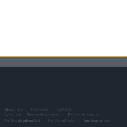
Grupo Faro
Publicidad
Contacto
Aviso legal – Protección de datos
Política de cookies
Política de privacidad
Política editorial
Términos de uso