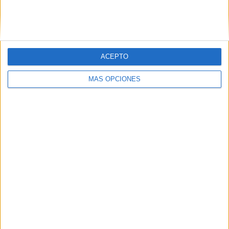
comercio local por la crisis migratoria
HACE 6 DÍAS
ACEPTO
MÁS OPCIONES