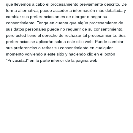
El titular del Juzgado de Instrucción número 1 ha ordenado
que llevemos a cabo el procesamiento previamente descrito. De
la apertura de juicio oral contra dos varones acusados de
forma alternativa, puede acceder a información más detallada y
concertar un plan para recibir en sus cuentas bancarias
cambiar sus preferencias antes de otorgar o negar su
transferencias no consentidas de dinero de terceras
consentimiento.
Tenga en cuenta que algún procesamiento de
sus datos personales puede no requerir de su consentimiento,
personas. Todo ello gracias este tipo de fraude.
pero usted tiene el derecho de rechazar tal procesamiento. Sus
preferencias se aplicarán solo a este sitio web. Puede cambiar
Fiscalía
pide 2 años de cárcel para cada uno de ellos por
sus preferencias o retirar su consentimiento en cualquier
ser cooperadores de un delito de estafa. De manera
momento volviendo a este sitio y haciendo clic en el botón
alternativa solicita una pena de 2 años de prisión y pago
"Privacidad" en la parte inferior de la página web.
de 1.845 euros por ser autores de un delito de receptación
en su modalidad de blanqueo de capitales.
No es algo anecdótico, la técnica del smishing sigue
haciendo estragos en quienes confían en la veracidad de
este tipo de mensajes.
Los llamados D.C.V. y J.E.O.G. se tendrán que sentar en el
banquillo por un fraude descubierto por la Policía
Nacional. La víctima es un vecino de Ceuta a quien le