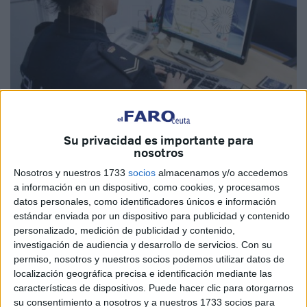
Imagen de archivo
Su privacidad es importante para
nosotros
Nosotros y nuestros 1733
socios
almacenamos y/o accedemos
a información en un dispositivo, como cookies, y procesamos
Se llama
smishing
y es una técnica usada para estafar a
datos personales, como identificadores únicos e información
quienes pican el anzuelo tendido por quienes se mueven
estándar enviada por un dispositivo para publicidad y contenido
al margen de la ley. Le envían un SMS a su
teléfono móvil
personalizado, medición de publicidad y contenido,
y al final consiguen obtener datos para acceder a su
investigación de audiencia y desarrollo de servicios.
Con su
cuenta. En Ceuta ya son varias las víctimas por un tipo de
permiso, nosotros y nuestros socios podemos utilizar datos de
localización geográfica precisa e identificación mediante las
delito que derivan en su posterior
sanción judicial
.
características de dispositivos. Puede hacer clic para otorgarnos
su consentimiento a nosotros y a nuestros 1733 socios para