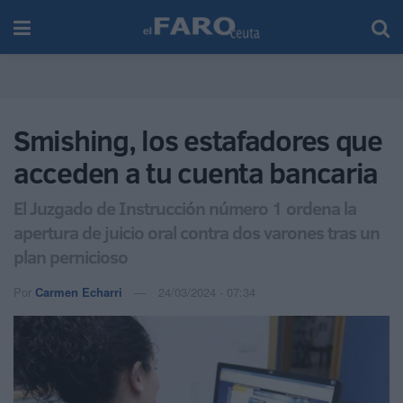
Smishing, los estafadores que
acceden a tu cuenta bancaria
El Juzgado de Instrucción número 1 ordena la
apertura de juicio oral contra dos varones tras un
plan pernicioso
Por
Carmen Echarri
24/03/2024 - 07:34