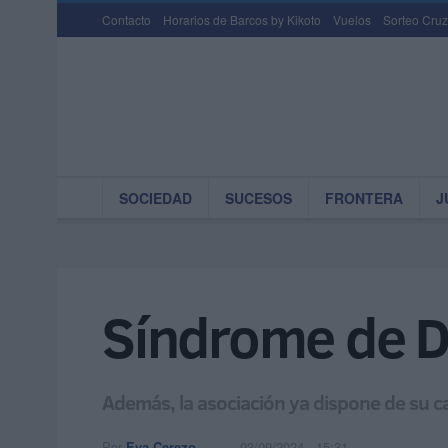
Contacto
Horarios de Barcos by Kikoto
Vuelos
Sorteo Cruz
SOCIEDAD
SUCESOS
FRONTERA
J
Síndrome de D
Además, la asociación ya dispone de su ca
Por
Eva Cerezo
03/09/2024 - 15:31