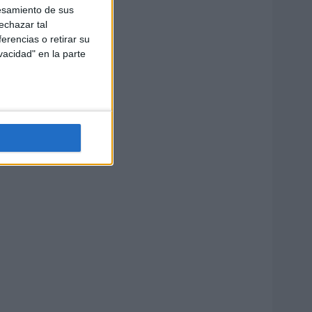
esamiento de sus
echazar tal
erencias o retirar su
vacidad" en la parte