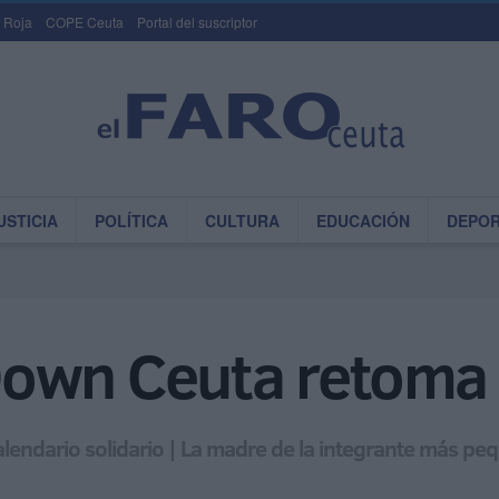
 Roja
COPE Ceuta
Portal del suscriptor
USTICIA
POLÍTICA
CULTURA
EDUCACIÓN
DEPO
own Ceuta retoma 
lendario solidario | La madre de la integrante más pe