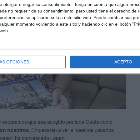
e otorgar o negar su consentimiento.
Tenga en cuenta que algún proc
de no requerir de su consentimiento, pero usted tiene el derecho de r
referencias se aplicarán solo a este sitio web. Puede cambiar sus pref
alquier momento volviendo a este sitio y haciendo clic en el botón "Pri
 web.
ÁS OPCIONES
ACEPTO
s y esperamos que sea acogido por toda Ceuta como
con nosotros
. Empezarán a ver a nuestros usuarios
 pronto”, ha comunicado López.