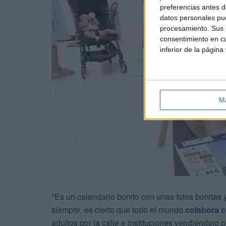
preferencias antes d
datos personales pue
procesamiento. Sus p
consentimiento en cu
inferior de la página
M
"Es un calendario bonito con unas fotos bonita
siempre, es cierto que todo el mundo
colabora 
adultos por la calle e instituciones vendiéndolo