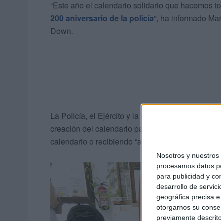
“Este año el calendario solidario que hacemos to
200 aniversario de la policía
”, ha informado Ma
Down.
La Policía, el Ejército y la Guardia Civil son hab
creación del calendario participando en las
foto
calendario o recibiendo “a los chicos” de la asoc
Nosotros y nuestro
procesamos datos per
para publicidad y co
desarrollo de servici
geográfica precisa e 
otorgarnos su conse
previamente descrito