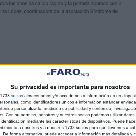
dos los años ha salido rápido y la portada aparece con el
rina López, coordinadora de la asociación Síndrome de
ituales colaboradores de esta asociación tanto en la
grafías
realizada para éste como comprando el
Su privacidad es importante para nosotros
iación en los cuarteles o comisarías.
s 1733
socios
almacenamos y/o accedemos a información en un disposit
sonales, como identificadores únicos e información estándar enviada 
ntenido personalizado, medición de publicidad y contenido, investigaci
os.
Con su permiso, nosotros y nuestros socios podemos utilizar datos 
identificación mediante las características de dispositivos. Puede hacer
ntimiento a nosotros y a nuestros 1733 socios para que llevemos a ca
. De forma alternativa, puede acceder a información más detallada y 