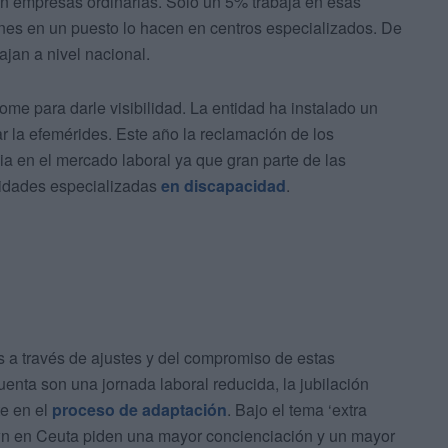
en empresas ordinarias. Solo un 5% trabaja en esas
nes en un puesto lo hacen en centros especializados. De
jan a nivel nacional.
me para darle visibilidad. La entidad ha instalado un
la efemérides. Este año la reclamación de los
a en el mercado laboral ya que gran parte de las
idades especializadas
en discapacidad
.
s a través de ajustes y del compromiso de estas
enta son una jornada laboral reducida, la jubilación
te en el
proceso de adaptación
. Bajo el tema ‘extra
wn en Ceuta piden una mayor concienciación y un mayor