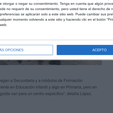
e otorgar o negar su consentimiento.
Tenga en cuenta que algún proc
de no requerir de su consentimiento, pero usted tiene el derecho de r
referencias se aplicarán solo a este sitio web. Puede cambiar sus pref
alquier momento volviendo a este sitio y haciendo clic en el botón "Pri
 web.
ÁS OPCIONES
ACEPTO
 llegan a Secundaria y a módulos de Formación
nte en Educación infantil y algo en Primaria, pero en
uida van para un centro específico”, detalla López.