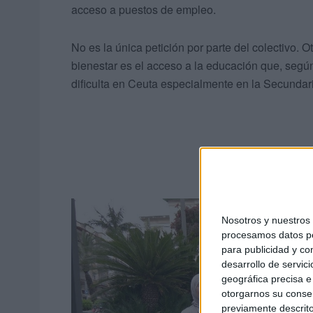
acceso a puestos de empleo.
No es la única petición por parte del colectivo.
bienestar es el acceso a la educación que, segú
dificulta en Ceuta especialmente en la Secundar
Nosotros y nuestro
procesamos datos per
para publicidad y co
desarrollo de servici
geográfica precisa e 
otorgarnos su conse
previamente descrito