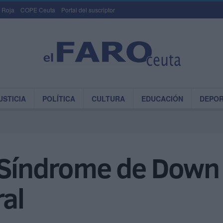
 Roja
COPE Ceuta
Portal del suscriptor
USTICIA
POLÍTICA
CULTURA
EDUCACIÓN
DEPO
 Síndrome de Down 
ral