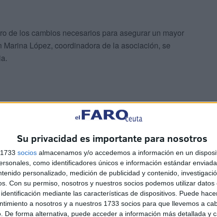
 Otro de los cambios necesarios para asegurar un mayor
n Marina López, coordinadora de la asociación, se
ia.
Su privacidad es importante para nosotros
s 1733
socios
almacenamos y/o accedemos a información en un disposit
sonales, como identificadores únicos e información estándar enviada 
ntenido personalizado, medición de publicidad y contenido, investigaci
os.
Con su permiso, nosotros y nuestros socios podemos utilizar datos 
identificación mediante las características de dispositivos. Puede hacer
ntimiento a nosotros y a nuestros 1733 socios para que llevemos a ca
. De forma alternativa, puede acceder a información más detallada y 