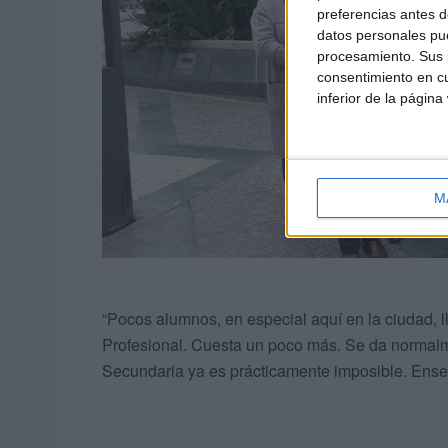
preferencias antes d
datos personales pue
procesamiento. Sus p
consentimiento en cu
inferior de la página
M
“Pocos alumnos, en especial aquí en la ciudad,
Profesional. Cuesta un poco más. Se da normalme
Secundaria ya es prácticamente imposible. Enseg