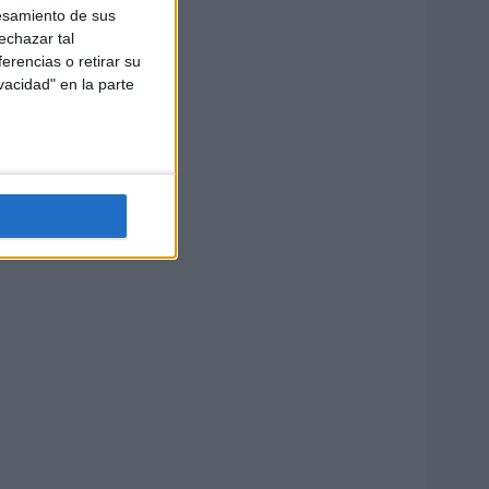
esamiento de sus
echazar tal
erencias o retirar su
vacidad" en la parte