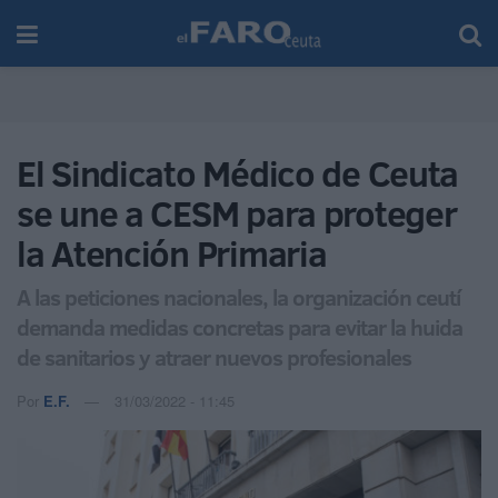
El Sindicato Médico de Ceuta
se une a CESM para proteger
la Atención Primaria
A las peticiones nacionales, la organización ceutí
demanda medidas concretas para evitar la huida
de sanitarios y atraer nuevos profesionales
Por
E.F.
31/03/2022 - 11:45