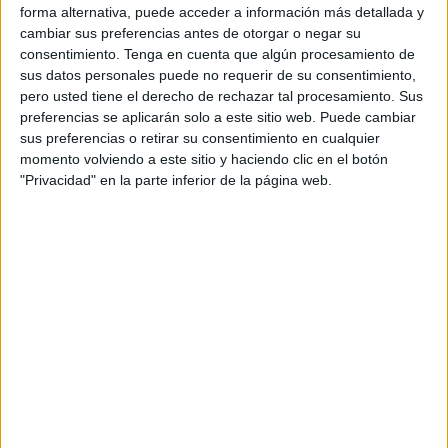
forma alternativa, puede acceder a información más detallada y
ciudadanía durante la pandemia y que, según los datos de
cambiar sus preferencias antes de otorgar o negar su
la CESM, resuelve el 95% de las patologías en nuestro
consentimiento.
Tenga en cuenta que algún procesamiento de
país.
sus datos personales puede no requerir de su consentimiento,
pero usted tiene el derecho de rechazar tal procesamiento. Sus
Como ya se ha señalado en diversas ocasiones, tanto a
preferencias se aplicarán solo a este sitio web. Puede cambiar
sus preferencias o retirar su consentimiento en cualquier
nivel nacional como a nivel local, la Atención Primaria se
momento volviendo a este sitio y haciendo clic en el botón
encuentra en peligro.
Los médicos de familia
exigen
"Privacidad" en la parte inferior de la página web.
condiciones laborales dignas y justas para continuar al
frente del sistema de salud. Por ello, la CESM reivindica
que se lleve a cabo una inversión de al menos el 25% del
gasto sanitario, reforzar las plantillas para no depender de
“contratos de subempleo”, adecuar las agendas para poder
ofrecer consultas de calidad a los pacientes y compaginar
con la labor formativa que conlleva la profesión, ofrecer la
posibilidad de que los médicos accedan a una mayor
capacidad diagnóstica y terapéutica y buscar alternativas
para evitar la demora que sufre la ciudadanía en la