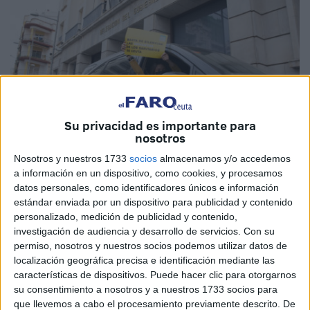
Su privacidad es importante para
nosotros
Nosotros y nuestros 1733
socios
almacenamos y/o accedemos
Imagen cedida
a información en un dispositivo, como cookies, y procesamos
datos personales, como identificadores únicos e información
estándar enviada por un dispositivo para publicidad y contenido
personalizado, medición de publicidad y contenido,
investigación de audiencia y desarrollo de servicios.
Con su
El Sindicato Médico de Ceuta (SMC)
se une a las
permiso, nosotros y nuestros socios podemos utilizar datos de
peticiones que la Confederación Estatal de Sindicatos
localización geográfica precisa e identificación mediante las
Médicos (CESM) reclama al Ministerio de Sanidad para
características de dispositivos. Puede hacer clic para otorgarnos
defender a los profesionales de Atención Primaria
, un
su consentimiento a nosotros y a nuestros 1733 socios para
que llevemos a cabo el procesamiento previamente descrito. De
servicio que se ha mantenido activo para proteger a la