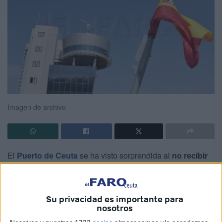
Imagen de archivo
El
Puerto de Ceuta
se ha visto sorprendida al
no recibir
ninguna propuesta
para adjudicar el contrato de
mantenimiento del radar y del sistema de grabación de
datos
(VDR), que registra las señales de radar, los datos
Su privacidad es importante para
del sistema AIS, la información meteorológica y las
nosotros
comunicaciones de los equipos VHF y de banda marina.