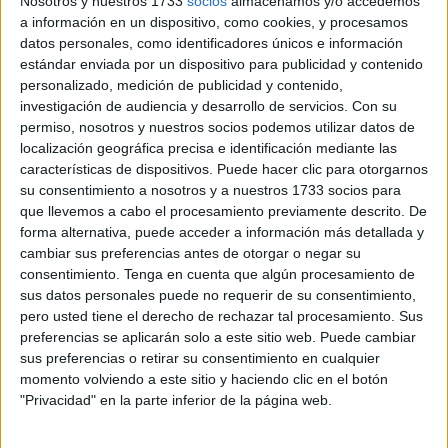
Nosotros y nuestros 1733
socios
almacenamos y/o accedemos
a información en un dispositivo, como cookies, y procesamos
Estos sistemas requieren de
una atención técnica
datos personales, como identificadores únicos e información
constante
que asegure su correcto funcionamiento.
estándar enviada por un dispositivo para publicidad y contenido
personalizado, medición de publicidad y contenido,
Dada la importancia crítica de este contrato, la Autoridad
investigación de audiencia y desarrollo de servicios.
Con su
permiso, nosotros y nuestros socios podemos utilizar datos de
Portuaria
ya trabaja en un aumento presupuestario con
localización geográfica precisa e identificación mediante las
el fin de volver a licitar el servicio
y lograr la contratación
características de dispositivos. Puede hacer clic para otorgarnos
de una empresa especializada que se encargue de estas
su consentimiento a nosotros y a nuestros 1733 socios para
labores.
que llevemos a cabo el procesamiento previamente descrito. De
forma alternativa, puede acceder a información más detallada y
Un radar para detectar
cambiar sus preferencias antes de otorgar o negar su
consentimiento.
Tenga en cuenta que algún procesamiento de
embarcaciones
sus datos personales puede no requerir de su consentimiento,
pero usted tiene el derecho de rechazar tal procesamiento. Sus
preferencias se aplicarán solo a este sitio web. Puede cambiar
El radar es fundamental para la
detección de
sus preferencias o retirar su consentimiento en cualquier
embarcaciones u obstáculos en la ruta
, mientras que el
momento volviendo a este sitio y haciendo clic en el botón
VDR actúa como una "caja negra" que registra información
"Privacidad" en la parte inferior de la página web.
relevante sobre las operaciones del buque.