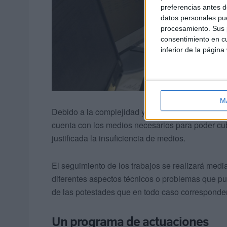
preferencias antes d
datos personales pue
procesamiento. Sus p
consentimiento en cu
inferior de la página
M
Debido a la complejidad y a especialización que 
cuenta con los medios necesarios para poder cubr
justificada la insuficiencia de medios.
El seguimiento de los trabajos se realizará media
diferentes aspectos técnicos o problemas que pud
de las potestades que en todo caso corresponde
Un programa de actuaciones