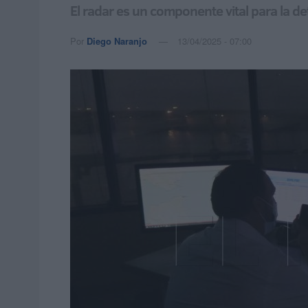
El radar es un componente vital para la d
Por
Diego Naranjo
13/04/2025 - 07:00