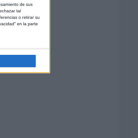
esamiento de sus
echazar tal
erencias o retirar su
vacidad" en la parte