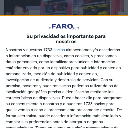
Su privacidad es importante para
nosotros
Nosotros y nuestros 1733
socios
almacenamos y/o accedemos
a información en un dispositivo, como cookies, y procesamos
datos personales, como identificadores únicos e información
Imagen de archivo
estándar enviada por un dispositivo para publicidad y contenido
personalizado, medición de publicidad y contenido,
investigación de audiencia y desarrollo de servicios.
Con su
permiso, nosotros y nuestros socios podemos utilizar datos de
localización geográfica precisa e identificación mediante las
Bomberos
también vela por la seguridad de las personas
características de dispositivos. Puede hacer clic para otorgarnos
en la Feria de Ceuta con un dispositivo especial para
su consentimiento a nosotros y a nuestros 1733 socios para
cualquier incidencia o emergencia en la que pudieran ser
que llevemos a cabo el procesamiento previamente descrito. De
necesarios, concretamente, con una dotación de 5
forma alternativa, puede acceder a información más detallada y
miembros del Servicio de Extinción de Incendio. Todo bien
cambiar sus preferencias antes de otorgar o negar su
consentimiento.
Tenga en cuenta que algún procesamiento de