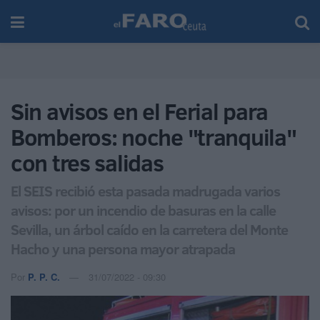
Sin avisos en el Ferial para
Bomberos: noche "tranquila"
con tres salidas
El SEIS recibió esta pasada madrugada varios
avisos: por un incendio de basuras en la calle
Sevilla, un árbol caído en la carretera del Monte
Hacho y una persona mayor atrapada
Por
P. P. C.
31/07/2022 - 09:30