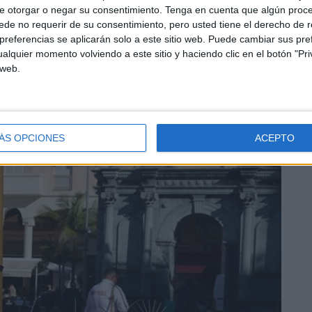
e otorgar o negar su consentimiento.
Tenga en cuenta que algún proc
de no requerir de su consentimiento, pero usted tiene el derecho de r
referencias se aplicarán solo a este sitio web. Puede cambiar sus pref
e todas las personas que componen tu unidad de
alquier momento volviendo a este sitio y haciendo clic en el botón "Pri
los ingresos obtenidos por todas las personas que
 web.
te datos de interés, así como si ¿alguno de los
ficiario de prestación o subsidio de desempleo o de cese
ÁS OPCIONES
ACEPTO