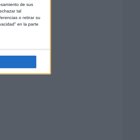
esamiento de sus
echazar tal
erencias o retirar su
vacidad" en la parte