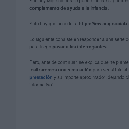
Social y Migraciones, te puede indicar si puedes 
complemento de ayuda a la infancia
.
Solo hay que acceder a
https://imv.seg-social.e
Lo siguiente consiste en responder a una serie d
para luego
pasar a las interrogantes
.
Pero, ante de continuar, se explica que “te plan
r
ealizaremos una simulación
para ver si inicia
prestación
y su importe aproximado”, dejando cl
informativo”.