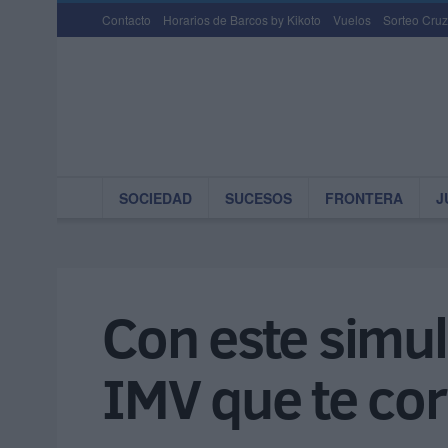
Contacto
Horarios de Barcos by Kikoto
Vuelos
Sorteo Cruz
SOCIEDAD
SUCESOS
FRONTERA
J
Con este simul
IMV que te co