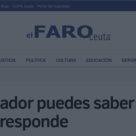
 Roja
COPE Ceuta
Portal del suscriptor
USTICIA
POLÍTICA
CULTURA
EDUCACIÓN
DEPO
ador puedes saber 
rresponde