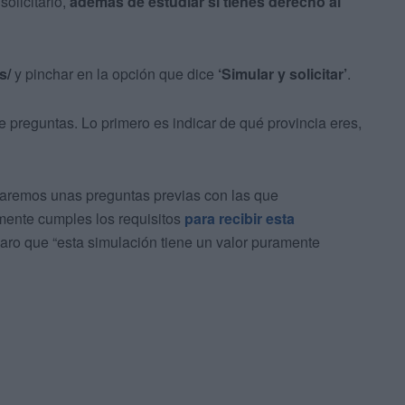
solicitarlo,
además de estudiar si tienes derecho al
s/
y pinchar en la opción que dice
‘Simular y solicitar’
.
e preguntas. Lo primero es indicar de qué provincia eres,
tearemos unas preguntas previas con las que
lmente cumples los requisitos
para recibir esta
aro que “esta simulación tiene un valor puramente