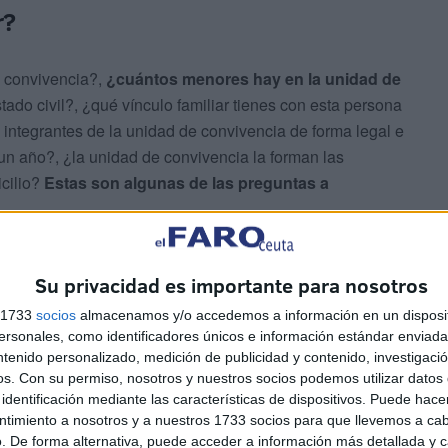
r?
e convivencia?,
¿cuántos menores hay en la unidad de
tado civil?, ¿qué vínculo familiar tienes con esta persona
 integrantes de la unidad de convivencia de forma legal e
n año?, ¿la unidad de convivencia la forman las
cilio?
Estas son algunas de las preguntas a
cia ha vivido de forma continuada desde hace al menos
Su privacidad es importante para nosotros
lio familiar habitual por encontrarte en alguna de las
, ¿tienes una discapacidad igual o superior al 65 %?,
s 1733
socios
almacenamos y/o accedemos a información en un disposit
sonales, como identificadores únicos e información estándar enviada 
ntenido personalizado, medición de publicidad y contenido, investigaci
os.
Con su permiso, nosotros y nuestros socios podemos utilizar datos 
identificación mediante las características de dispositivos. Puede hacer
ntimiento a nosotros y a nuestros 1733 socios para que llevemos a ca
. De forma alternativa, puede acceder a información más detallada y 