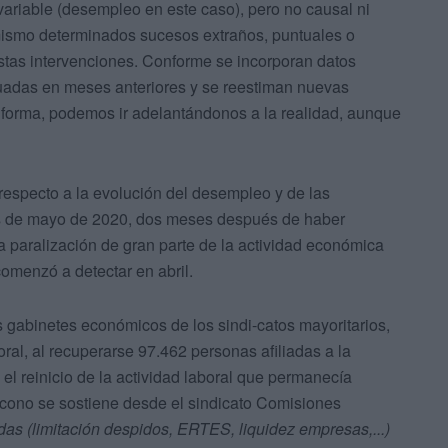
 variable (desempleo en este caso), pero no causal ni
 mismo determinados sucesos extraños, puntuales o
estas intervenciones. Conforme se incorporan datos
uadas en meses anteriores y se reestiman nuevas
 forma, podemos ir adelantándonos a la realidad, aunque
 respecto a la evolución del desempleo y de las
mes de mayo de 2020, dos meses después de haber
a paralización de gran parte de la actividad económica
comenzó a detectar en abril.
s gabinetes económicos de los sindi-catos mayoritarios,
al, al recuperarse 97.462 personas afiliadas a la
el reinicio de la actividad laboral que permanecía
 cono se sostiene desde el sindicato Comisiones
das (limitación despidos, ERTES, liquidez empresas,...)