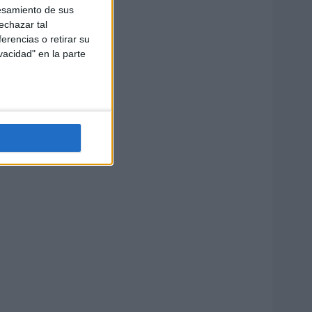
esamiento de sus
echazar tal
erencias o retirar su
vacidad" en la parte