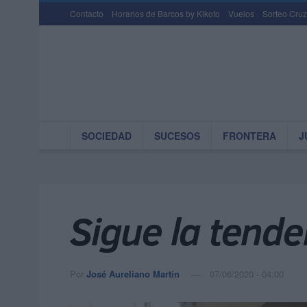
Contacto
Horarios de Barcos by Kikoto
Vuelos
Sorteo Cruz
SOCIEDAD
SUCESOS
FRONTERA
J
Sigue la tende
Por
José Aureliano Martín
07/06/2020 - 04:00