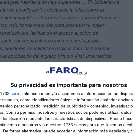
n de empleo habrían sido muy superiores…. El Gobierno ha
ar de amortiguar los efectos de la crisis sobre la
ofreciendo liquidez a las empresas para que puedan hacer
tos, habilitando medi-das para preservar el mayor
producti-vas, facilitando el acceso al cobro de
, tanto por cuenta ajena como por cuenta propia,
, alquileres y suministros básicos para las personas
ido la aprobación del Ingreso Mínimo Vital, una medida
 de un nuevo derecho social de la población, clave para
ilidad y pobreza.”
.
Su privacidad es importante para nosotros
n el último mes, situándose el número medio de afiliados
s 1733
socios
almacenamos y/o accedemos a información en un disposit
el repunte apuntado al principio. El paro registrado sufre
sonales, como identificadores únicos e información estándar enviada 
 sectores, destacarían los servicios, que suben el paro
ntenido personalizado, medición de publicidad y contenido, investigaci
n 23.717 personas y, por primera vez, en industria en 262
os.
Con su permiso, nosotros y nuestros socios podemos utilizar datos 
gricultura. Es destacable que el repunte del paro afecta
identificación mediante las características de dispositivos. Puede hacer
ntimiento a nosotros y a nuestros 1733 socios para que llevemos a ca
y a las mujeres. Se produce un incremento muy fuerte
. De forma alternativa, puede acceder a información más detallada y 