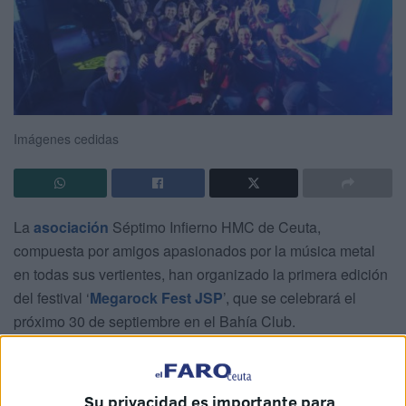
Imágenes cedidas
La
asociación
Séptimo Infierno HMC de Ceuta,
compuesta por amigos apasionados por la música metal
en todas sus vertientes, han organizado la primera edición
del festival ‘
Megarock Fest JSP
’, que se celebrará el
próximo 30 de septiembre en el Bahía Club.
Fran Heredia, vicepresidente de la entidad, ofrece en esta
entrevista con
El Faro de Ceuta
más detalles sobre la
Su privacidad es importante para