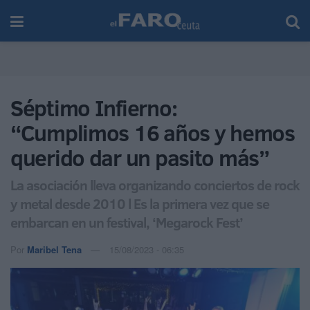
Séptimo Infierno:
“Cumplimos 16 años y hemos
querido dar un pasito más”
La asociación lleva organizando conciertos de rock
y metal desde 2010 l Es la primera vez que se
embarcan en un festival, ‘Megarock Fest’
Por
Maribel Tena
15/08/2023 - 06:35