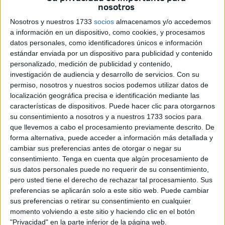
asociación y sobre esta nueva aventura en la que se han
nosotros
embarcado.
Nosotros y nuestros 1733
socios
almacenamos y/o accedemos
a información en un dispositivo, como cookies, y procesamos
–¿Cuando nació esta asociación?
datos personales, como identificadores únicos e información
estándar enviada por un dispositivo para publicidad y contenido
–En 2007 cuando se juntaron cuatro amigos. A raíz de ahí,
personalizado, medición de publicidad y contenido,
a día de hoy, llegamos a contar con más de 75 socios.
investigación de audiencia y desarrollo de servicios.
Con su
Poquito a poco hemos ido a más con mayor número de
permiso, nosotros y nuestros socios podemos utilizar datos de
socios, la cuota y con ayuda de la Ciudad. Hacer
localización geográfica precisa e identificación mediante las
características de dispositivos. Puede hacer clic para otorgarnos
conciertos aquí en Ceuta es un poco difícil y cada día
su consentimiento a nosotros y a nuestros 1733 socios para
subimos un peldaño más hasta conseguir lo que hemos
que llevemos a cabo el procesamiento previamente descrito. De
conseguido. Ahora lo hacemos ya un poco a lo grande.
forma alternativa, puede acceder a información más detallada y
cambiar sus preferencias antes de otorgar o negar su
–Entonces, ¿con qué objetivo nació la asociación?
consentimiento.
Tenga en cuenta que algún procesamiento de
sus datos personales puede no requerir de su consentimiento,
–Con la idea de llevar la música rock y el heavy en todas
pero usted tiene el derecho de rechazar tal procesamiento. Sus
las vertientes y esa cultura un poco más a todos los
preferencias se aplicarán solo a este sitio web. Puede cambiar
públicos.
sus preferencias o retirar su consentimiento en cualquier
momento volviendo a este sitio y haciendo clic en el botón
–¿Qué actividades han organizado para ello durante
"Privacidad" en la parte inferior de la página web.