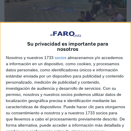
Su privacidad es importante para
nosotros
Nosotros y nuestros 1733
socios
almacenamos y/o accedemos
C.M.
a información en un dispositivo, como cookies, y procesamos
datos personales, como identificadores únicos e información
estándar enviada por un dispositivo para publicidad y contenido
personalizado, medición de publicidad y contenido,
investigación de audiencia y desarrollo de servicios.
Con su
La plataforma feminista de Ceuta se ha reunido hoy en las
permiso, nosotros y nuestros socios podemos utilizar datos de
Murallas Reales para leer su manifiesto, a continuación se
localización geográfica precisa e identificación mediante las
ha producido una sentada en la Plaza de los Reyes.
características de dispositivos. Puede hacer clic para otorgarnos
su consentimiento a nosotros y a nuestros 1733 socios para
En su lectura, han puesto de manifiesto diversos temas y
que llevemos a cabo el procesamiento previamente descrito. De
forma alternativa, puede acceder a información más detallada y
han realizado una seri de exigencias a las fuerzas