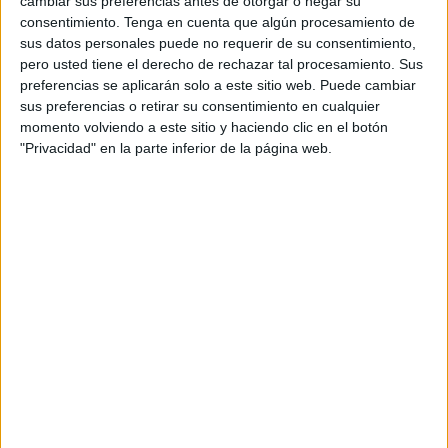
cambiar sus preferencias antes de otorgar o negar su
políticas:
consentimiento.
Tenga en cuenta que algún procesamiento de
sus datos personales puede no requerir de su consentimiento,
"Que se garanticen los medios más adecuados, para
pero usted tiene el derecho de rechazar tal procesamiento. Sus
sensibilizar, visualizar y concienciar a la sociedad sobre la
preferencias se aplicarán solo a este sitio web. Puede cambiar
violencia de género como un problema público, que atenta
sus preferencias o retirar su consentimiento en cualquier
momento volviendo a este sitio y haciendo clic en el botón
contra nuestro sistema de valores y contra los derechos
"Privacidad" en la parte inferior de la página web.
fundamentales de las mujeres."
"Que se garantice la aplicación inmediata de las medidas
contenidas en el Pacto de Estado y de todas aquellas
contenidas en la Ley Integral que a fecha de hoy no se han
cumplimentado."
"Que se garantice la dotación presupuestaria adecuada y
suficiente para dar cumplimiento a las medidas legislativas
de prevención de la violencia de género y de protección y
recuperación de las víctimas.
Que se garantice la formación en igualdad de los