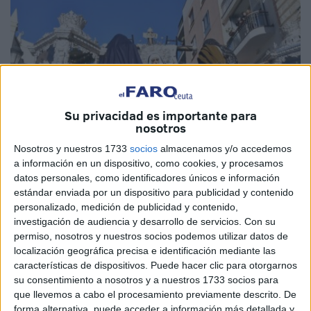
Su privacidad es importante para
nosotros
Nosotros y nuestros 1733
socios
almacenamos y/o accedemos
a información en un dispositivo, como cookies, y procesamos
datos personales, como identificadores únicos e información
Imagen de archivo
estándar enviada por un dispositivo para publicidad y contenido
personalizado, medición de publicidad y contenido,
investigación de audiencia y desarrollo de servicios.
Con su
permiso, nosotros y nuestros socios podemos utilizar datos de
localización geográfica precisa e identificación mediante las
La
Semana Santa de 2026
se celebrará del
domingo 29
características de dispositivos. Puede hacer clic para otorgarnos
de marzo al domingo 5 de abril
, con
Ceuta
considerando
su consentimiento a nosotros y a nuestros 1733 socios para
festivos locales el
Jueves Santo, 2 de abril, y el Viernes
que llevemos a cabo el procesamiento previamente descrito. De
Santo, 3 de abril
. Estas fechas coinciden con un periodo
forma alternativa, puede acceder a información más detallada y