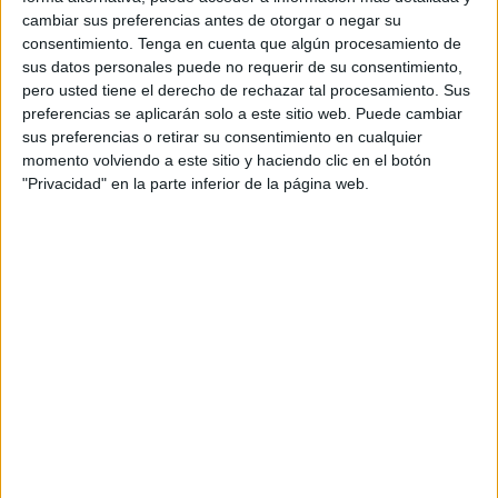
cambiar sus preferencias antes de otorgar o negar su
de gran actividad religiosa y cultural en todo el país, ideal
consentimiento.
Tenga en cuenta que algún procesamiento de
para disfrutar de procesiones, actos tradicionales y
sus datos personales puede no requerir de su consentimiento,
escapadas de ocio.
pero usted tiene el derecho de rechazar tal procesamiento. Sus
preferencias se aplicarán solo a este sitio web. Puede cambiar
El
Domingo de Ramos
marca el inicio de esta
sus preferencias o retirar su consentimiento en cualquier
emblemática semana, mientras que el
Domingo de
momento volviendo a este sitio y haciendo clic en el botón
"Privacidad" en la parte inferior de la página web.
Resurrección
cierra las celebraciones, destacando los
días intermedios como el
Jueves y Viernes Santo
, que
son festivos en la mayoría de las comunidades autónomas.
Algunas regiones incorporan además el
Lunes de
Pascua
como día no laborable, lo que facilita la
posibilidad de disfrutar de puentes largos para
desplazamientos y turismo.
Festivos y tradiciones por
comunidades