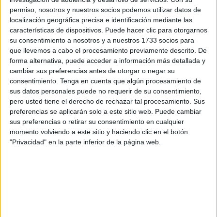
de Formación para Personal de Universidades Socias
permiso, nosotros y nuestros socios podemos utilizar datos de
(Staff Training Week) del programa
Erasmus+
y
localización geográfica precisa e identificación mediante las
características de dispositivos. Puede hacer clic para otorgarnos
organizado por la
Universidad de Granada (UGR)
.
su consentimiento a nosotros y a nuestros 1733 socios para
que llevemos a cabo el procesamiento previamente descrito. De
La Semana de Formación está dirigida al personal
forma alternativa, puede acceder a información más detallada y
académico y de administración y servicios de
cambiar sus preferencias antes de otorgar o negar su
universidades asociadas a la UGR, tanto de la UE como
consentimiento.
Tenga en cuenta que algún procesamiento de
de otros países, y tiene como objetivo dotar a
profesores
,
sus datos personales puede no requerir de su consentimiento,
responsables de relaciones internacionales y
pero usted tiene el derecho de rechazar tal procesamiento. Sus
preferencias se aplicarán solo a este sitio web. Puede cambiar
coordinadores Erasmus de los últimos conocimientos y
sus preferencias o retirar su consentimiento en cualquier
metodologías en materia de aprendizaje semipresencial.
momento volviendo a este sitio y haciendo clic en el botón
"Privacidad" en la parte inferior de la página web.
Las jornadas están organizadas por el Vicerrectorado de
Internacionalización de la Universidad de Granada, las
Facultades de Ciencias de la Salud y de Educación,
Economía y Tecnología del campus de Ceuta, y cuenta
con la colaboración de la Ciudad Autónoma.