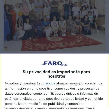
Imagen cedida
Su privacidad es importante para
nosotros
El director general de
Comercio, Turismo y Empleo
de
Nosotros y nuestros 1733
socios
almacenamos y/o accedemos
Ceuta, Juan Antonio Hidalgo, ha brindado este martes, en
a información en un dispositivo, como cookies, y procesamos
nombre del Gobierno de la Ciudad Autónoma, una
datos personales, como identificadores únicos e información
estándar enviada por un dispositivo para publicidad y contenido
recepción en el Salón del Trono del Palacio de la
personalizado, medición de publicidad y contenido,
Asamblea a los participantes en la II Semana Internacional
investigación de audiencia y desarrollo de servicios.
Con su