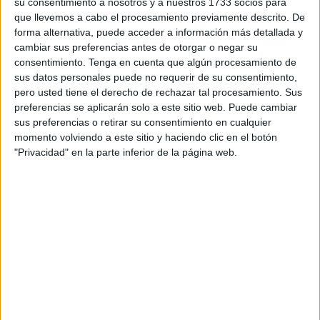
una semana lo hará en
uno de los juegos más vendidos
su consentimiento a nosotros y a nuestros 1733 socios para
que llevemos a cabo el procesamiento previamente descrito. De
de la historia.
forma alternativa, puede acceder a información más detallada y
cambiar sus preferencias antes de otorgar o negar su
Los seguidores del club caballa tendrán la oportunidad de
consentimiento.
Tenga en cuenta que algún procesamiento de
controlar a sus jugadores favoritos y podrán dar los
sus datos personales puede no requerir de su consentimiento,
centros precisos de Aisar
, realizar las
atajadas
pero usted tiene el derecho de rechazar tal procesamiento. Sus
antológicas de Pedro López
y
marcar
golazos como el
preferencias se aplicarán solo a este sitio web. Puede cambiar
sus preferencias o retirar su consentimiento en cualquier
de Koné
en el pasado encuentro
contra el Huesca
.
momento volviendo a este sitio y haciendo clic en el botón
"Privacidad" en la parte inferior de la página web.
Podrá llevar al Ceuta hasta la cima
del fútbol
Además, habrá un sinfín de opciones dentro del juego,
siendo
una de las más atractivas el renovado modo
carrera.
En este apartado, los ceutíes podrán llevar a la
entidad
blanquinegra a codearse con los gigantes de Europa