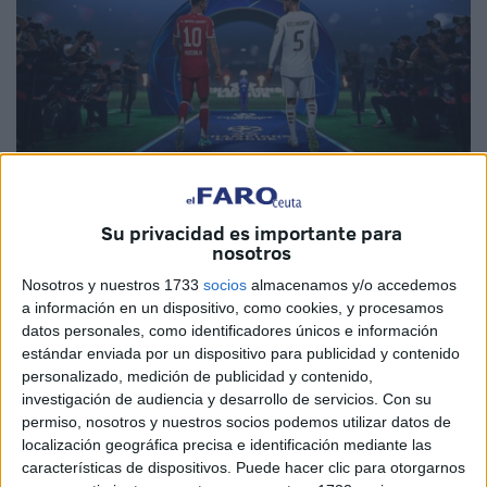
Imagen: EA Sport
Su privacidad es importante para
nosotros
Nosotros y nuestros 1733
socios
almacenamos y/o accedemos
a información en un dispositivo, como cookies, y procesamos
¿Quién no ha soñado con jugar con el Ceuta en el
datos personales, como identificadores únicos e información
estándar enviada por un dispositivo para publicidad y contenido
FIFA
?
Pues ese deseo que hace tiempo era prácticamente
personalizado, medición de publicidad y contenido,
imposible de hacerse realidad,
hoy está más cerca que
investigación de audiencia y desarrollo de servicios.
Con su
nunca
.
permiso, nosotros y nuestros socios podemos utilizar datos de
localización geográfica precisa e identificación mediante las
El equipo de la ciudad ya se estrenó en la
Quiniela
y en
características de dispositivos. Puede hacer clic para otorgarnos