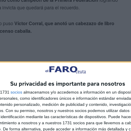
invicta que quedará para el recuerdo.
lo puso
Víctor Corral, que anotó un cabezazo de libro
scenso caballa.
equipo a las quinielas, uno de los juegos de apuestas
Su privacidad es importante para nosotros
umerosas décadas.
s 1731
socios
almacenamos y/o accedemos a información en un disposit
sonales, como identificadores únicos e información estándar enviada 
ntenido personalizado, medición de publicidad y contenido, investigaci
os.
Con su permiso, nosotros y nuestros socios podemos utilizar datos 
identificación mediante las características de dispositivos. Puede hacer
ntimiento a nosotros y a nuestros 1731 socios para que llevemos a ca
. De forma alternativa, puede acceder a información más detallada y 