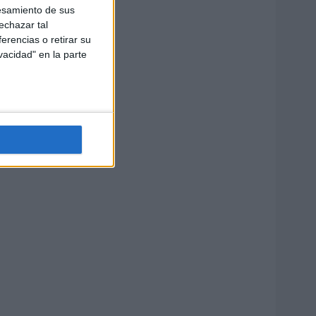
esamiento de sus
echazar tal
erencias o retirar su
vacidad" en la parte