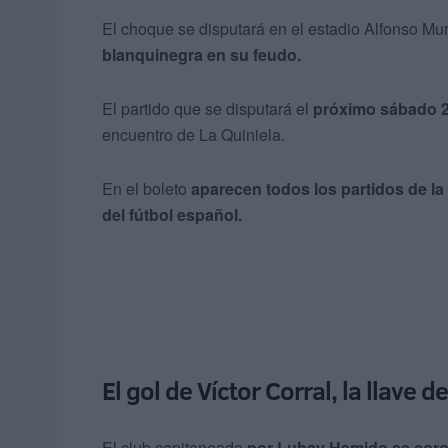
El choque se disputará en el estadio Alfonso Mu
blanquinegra en su feudo.
El partido que se disputará el
próximo sábado 2
encuentro de La Quiniela.
En el boleto
aparecen todos los partidos de la 
del fútbol español.
El gol de Víctor Corral, la llave 
El club capitaneado
por Luhay Hamido se cor