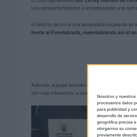
una campaña histórica y encadenando una racha 
El broche de oro a una temporada excelente se 
frente al Fuenlabrada, materializando así el a
Además, supuso también la vuelta en escena del 
con más interacción a nivel nacional durante n
Nosotros y nuestro
procesamos datos per
para publicidad y co
desarrollo de servici
geográfica precisa e 
otorgarnos su conse
previamente descrito