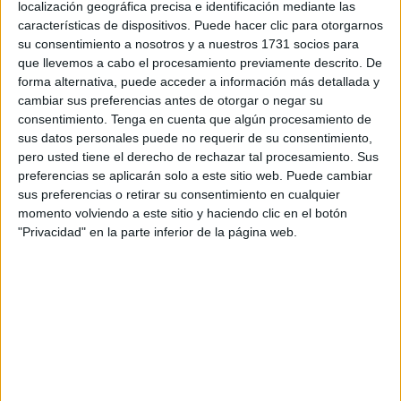
localización geográfica precisa e identificación mediante las
tuvo lugar en la Delegación del Gobierno una Junta Local
características de dispositivos. Puede hacer clic para otorgarnos
de Seguridad, donde el presidente de la Ciudad, Juan
su consentimiento a nosotros y a nuestros 1731 socios para
Vivas y la delegada del Gobierno, Salvadora Mateos,
que llevemos a cabo el procesamiento previamente descrito. De
forma alternativa, puede acceder a información más detallada y
presidieron la preceptiva reunión.
cambiar sus preferencias antes de otorgar o negar su
consentimiento.
Tenga en cuenta que algún procesamiento de
Las Fuerzas y Cuerpos de Seguridad del Estado en
sus datos personales puede no requerir de su consentimiento,
colaboración con la Policía Local han configurado un
pero usted tiene el derecho de rechazar tal procesamiento. Sus
operativo bien coordinado para garantizar que los
preferencias se aplicarán solo a este sitio web. Puede cambiar
ciudadanos disfruten, con absoluta tranquilidad, de estos
sus preferencias o retirar su consentimiento en cualquier
momento volviendo a este sitio y haciendo clic en el botón
días festivos.
"Privacidad" en la parte inferior de la página web.
Dicho dispositivo contará con la participación de agentes
de los distintos cuerpos de seguridad, repartidos en turnos
a lo largo de
cada jornada de feria
.
Como en años anteriores, los agentes controlarán tanto el
recinto ferial y sus accesos, como las entradas a la ciudad
por el puerto y por la misma frontera.