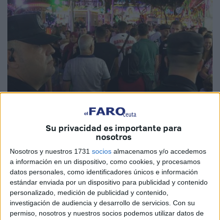
Su privacidad es importante para
nosotros
Nosotros y nuestros 1731
socios
almacenamos y/o accedemos
a información en un dispositivo, como cookies, y procesamos
datos personales, como identificadores únicos e información
estándar enviada por un dispositivo para publicidad y contenido
personalizado, medición de publicidad y contenido,
Es uno de los elementos esenciales de los festejos
investigación de audiencia y desarrollo de servicios.
Con su
permiso, nosotros y nuestros socios podemos utilizar datos de
patronales: la seguridad. Unos días antes del encendido