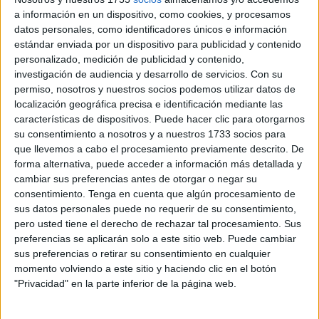
plazo de solicitudes
(diciembre de 2025) de las
a información en un dispositivo, como cookies, y procesamos
subvenciones y ayudas
destinadas a
establecimientos
datos personales, como identificadores únicos e información
afectados por las obras
de remodelación de la avenida
estándar enviada por un dispositivo para publicidad y contenido
Teniente Coronel Gautier,
en la barriada de Hadú.
personalizado, medición de publicidad y contenido,
investigación de audiencia y desarrollo de servicios.
Con su
La medida forma parte de un programa de ayudas
permiso, nosotros y nuestros socios podemos utilizar datos de
localización geográfica precisa e identificación mediante las
diseñado para mitigar el impacto económico que los
características de dispositivos. Puede hacer clic para otorgarnos
trabajos urbanísticos han provocado en los negocios
su consentimiento a nosotros y a nuestros 1733 socios para
situados en la zona.
que llevemos a cabo el procesamiento previamente descrito. De
forma alternativa, puede acceder a información más detallada y
La convocatoria, gestionada a través de
Procesa
, tiene
cambiar sus preferencias antes de otorgar o negar su
como objetivo principal
compensar la pérdida de
consentimiento.
Tenga en cuenta que algún procesamiento de
sus datos personales puede no requerir de su consentimiento,
ingresos y favorecer el mantenimiento del empleo
en
pero usted tiene el derecho de rechazar tal procesamiento. Sus
los establecimientos afectados por las obras.
preferencias se aplicarán solo a este sitio web. Puede cambiar
sus preferencias o retirar su consentimiento en cualquier
Según recoge el anuncio publicado este martes en el
momento volviendo a este sitio y haciendo clic en el botón
Boletín Oficial de la Ciudad de Ceuta
(BOCCE)
, esta línea
"Privacidad" en la parte inferior de la página web.
de ayudas se enmarca dentro de una política pública
orientada a proteger el
tejido empresarial local
y