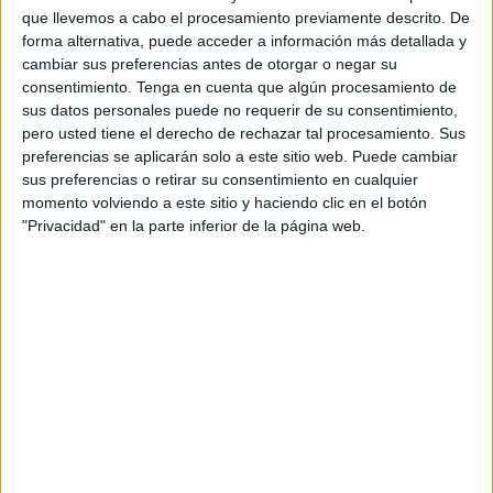
ceutíes usuarios de la playa.
que llevemos a cabo el procesamiento previamente descrito. De
forma alternativa, puede acceder a información más detallada y
cambiar sus preferencias antes de otorgar o negar su
Descontento
consentimiento.
Tenga en cuenta que algún procesamiento de
sus datos personales puede no requerir de su consentimiento,
Esta actuación ha generado cierto descontento estos días,
pero usted tiene el derecho de rechazar tal procesamiento. Sus
ya que algunos niños no molestaban y se quedaban
preferencias se aplicarán solo a este sitio web. Puede cambiar
sus preferencias o retirar su consentimiento en cualquier
llorando sin su balón. Y es que, lamentan que en la playa
momento volviendo a este sitio y haciendo clic en el botón
siempre se ha tenido libertad para disfrutar como se
"Privacidad" en la parte inferior de la página web.
quisiera, respetando en todo momento al resto de
usuarios, y ahora parece que se está convirtiendo en un
espacio privado con limitaciones.
Sea como fuere, la
normativa
es la que es y también
incluye en el artículo 18 que la “realización de cualquier
tipo de juegos que puedan causar molestias o daños a
terceros, será causa de sanción, sin perjuicio de la
responsabilidad que por tales daños pueda corresponder
al autor o autores de éstos”.