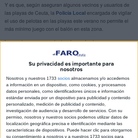
Y es que, según aseguran algunos vecinos y usuarios de
las playas de Ceuta, la
Policía Local
encargada de vigilar
el uso de pelotas en las playas este verano no permite el
más mínimo juego con el balón en esta zona.
Los vecinos son conscientes de que los juegos con
pelotas siempre han creado cierta controversia ya que
pueden molestar a quienes están disfrutando de un día de
Su privacidad es importante para
playa. Sin embargo, consideran que no es lo mismo que
nosotros
adolescentes estén jugando al fútbol a unos niños
Nosotros y nuestros 1733
socios
almacenamos y/o accedemos
pequeños que se estén pasando el balón entre ellos en un
a información en un dispositivo, como cookies, y procesamos
pequeño círculo.
datos personales, como identificadores únicos e información
estándar enviada por un dispositivo para publicidad y contenido
Por su parte, la Policía Local, para no hacer distinciones,
personalizado, medición de publicidad y contenido,
no permite ningún tipo de juego con este elemento y
investigación de audiencia y desarrollo de servicios.
Con su
permiso, nosotros y nuestros socios podemos utilizar datos de
cuando ve algún balón por la zona de la playa, procede a
localización geográfica precisa e identificación mediante las
retirarlo y llevárselo hasta su puesto de vigilancia donde a
características de dispositivos. Puede hacer clic para otorgarnos
posteriori tiene que recogerlo su dueño, cuentan algunos
su consentimiento a nosotros y a nuestros 1733 socios para