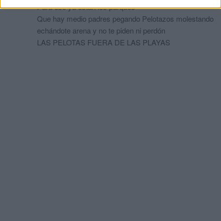
Para eso ya están los parques
Que hay medio padres pegando Pelotazos molestando
echándote arena y no te piden ni perdón
LAS PELOTAS FUERA DE LAS PLAYAS