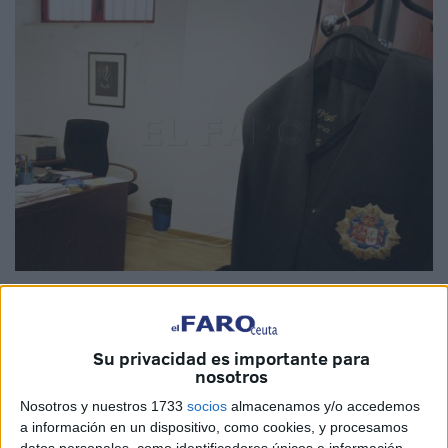
Imagen de archivo
Su privacidad es importante para
nosotros
Se enfrenta a 28 años de prisión
por delitos de
violencia
Nosotros y nuestros 1733
socios
almacenamos y/o accedemos
de género
, intento de
sustracción de menor y agresión
a información en un dispositivo, como cookies, y procesamos
sexual
a una adolescente, además de
tenencia ilícita de
datos personales, como identificadores únicos e información