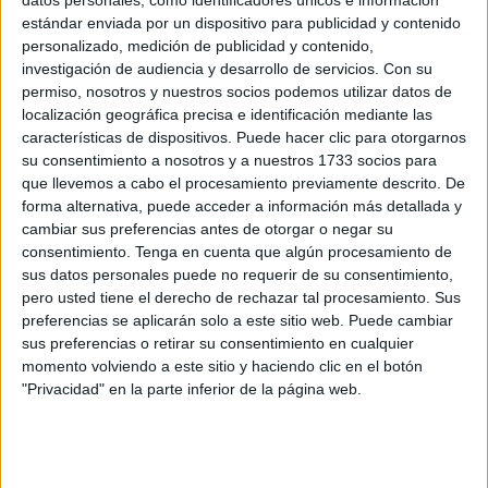
estándar enviada por un dispositivo para publicidad y contenido
armas.
Es una de las peticiones más elevadas cursadas
personalizado, medición de publicidad y contenido,
por la
Fiscalía
de Ceuta por unos hechos que llevaron a la
investigación de audiencia y desarrollo de servicios.
Con su
detención y entrada en prisión
del señalado como autor.
permiso, nosotros y nuestros socios podemos utilizar datos de
localización geográfica precisa e identificación mediante las
El llamado A.M.B. mantuvo una
relación sentimental
características de dispositivos. Puede hacer clic para otorgarnos
entre los años 2020 a 2023
, fruto de la cual nació una
su consentimiento a nosotros y a nuestros 1733 socios para
hija. Tras la separación, la guarda y custodia fue en
que llevemos a cabo el procesamiento previamente descrito. De
forma alternativa, puede acceder a información más detallada y
exclusiva para la madre.
cambiar sus preferencias antes de otorgar o negar su
consentimiento.
Tenga en cuenta que algún procesamiento de
En febrero de 2024
, el acusado, aprovechó que su
sus datos personales puede no requerir de su consentimiento,
expareja estaba con la menor en el entorno de la barriada
pero usted tiene el derecho de rechazar tal procesamiento. Sus
Juan Carlos I
para llevarse a la niña a la fuerza
. Era el
preferencias se aplicarán solo a este sitio web. Puede cambiar
punto y final a una serie de sucesos que vienen reflejados
sus preferencias o retirar su consentimiento en cualquier
momento volviendo a este sitio y haciendo clic en el botón
en el escrito de calificación fiscal a cuyo contenido ha
"Privacidad" en la parte inferior de la página web.
tenido acceso este periódico.
A ese delito de
sustracción de menor en grado de
tentativa
, se suma un auténtico
clima de terror
, al