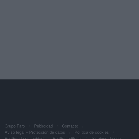
Grupo Faro
Publicidad
Contacto
Aviso legal – Protección de datos
Política de cookies
Política de privacidad
Política editorial
Términos de uso