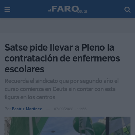
Satse pide llevar a Pleno la
contratación de enfermeros
escolares
Recuerda el sindicato que por segundo año el
curso comienza en Ceuta sin contar con esta
figura en los centros
Por
Beatriz Martínez
07/09/2023 - 11:56