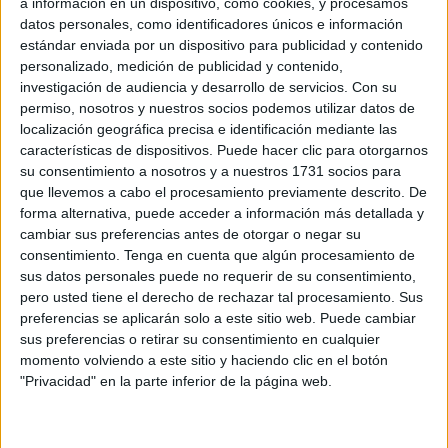
a información en un dispositivo, como cookies, y procesamos
de los centros educativos de Ceuta se eleve de manera
datos personales, como identificadores únicos e información
urgente al
Pleno
de la Asamblea para someterse a
estándar enviada por un dispositivo para publicidad y contenido
votación.
personalizado, medición de publicidad y contenido,
investigación de audiencia y desarrollo de servicios.
Con su
"Por segundo año consecutivo en Ceuta, el curso
permiso, nosotros y nuestros socios podemos utilizar datos de
comienza sin esta figura sanitaria de vital importancia para
localización geográfica precisa e identificación mediante las
la comunidad educativa que ni se ha contratado a través
características de dispositivos. Puede hacer clic para otorgarnos
su consentimiento a nosotros y a nuestros 1731 socios para
de los Planes de Empleo (como venía ocurriendo desde
que llevemos a cabo el procesamiento previamente descrito. De
2018 hasta el parón injustificable de 2022) ni tampoco
forma alternativa, puede acceder a información más detallada y
mediante concierto entre la
Ciudad
y el Ministerio de
cambiar sus preferencias antes de otorgar o negar su
Educación y Formación Profesional (
MEFP
), tal y como
consentimiento.
Tenga en cuenta que algún procesamiento de
sus datos personales puede no requerir de su consentimiento,
planteó el Gobierno autonómico entre sus objetivos para el
pero usted tiene el derecho de rechazar tal procesamiento. Sus
primer cuatrimestre de legislatura, ni a través de la
preferencias se aplicarán solo a este sitio web. Puede cambiar
Consejería de Sanidad, como propuso Satse", indican.
sus preferencias o retirar su consentimiento en cualquier
momento volviendo a este sitio y haciendo clic en el botón
Por ello, Satse Ceuta solicita que se lleve a Pleno el
"Privacidad" en la parte inferior de la página web.
tratamiento del problema de la enfermería escolar ya sea a
propuesta del Partido Popular, "que ya expresó su