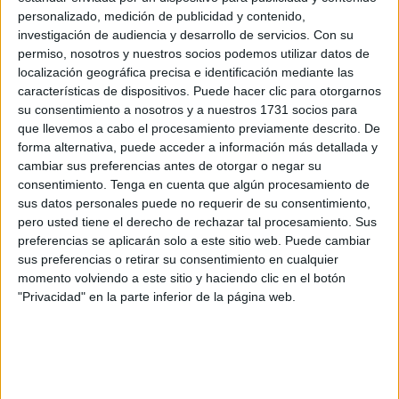
personalizado, medición de publicidad y contenido,
En la Comisión de Sanidad del Senado, el Grupo
investigación de audiencia y desarrollo de servicios.
Con su
Parlamentario Socialista ha planteado recientemente una
permiso, nosotros y nuestros socios podemos utilizar datos de
localización geográfica precisa e identificación mediante las
iniciativa clara: reforzar el carácter público del Sistema
características de dispositivos. Puede hacer clic para otorgarnos
Nacional de Salud y consolidar su modelo de provisión
su consentimiento a nosotros y a nuestros 1731 socios para
sanitaria mediante medidas legislativas y organizativas. El
que llevemos a cabo el procesamiento previamente descrito. De
objetivo es sencillo, pero esencial: garantizar que el
forma alternativa, puede acceder a información más detallada y
cambiar sus preferencias antes de otorgar o negar su
sistema siga siendo universal, público y equitativo, y que
consentimiento.
Tenga en cuenta que algún procesamiento de
la gestión directa de los servicios sanitarios sea la opción
sus datos personales puede no requerir de su consentimiento,
preferente frente a otros modelos de gestión.
pero usted tiene el derecho de rechazar tal procesamiento. Sus
preferencias se aplicarán solo a este sitio web. Puede cambiar
La propuesta también incluía medidas destinadas a
sus preferencias o retirar su consentimiento en cualquier
mejorar la transparencia y la rendición de cuentas en los
momento volviendo a este sitio y haciendo clic en el botón
conciertos sanitarios, así como facilitar la reversión de
"Privacidad" en la parte inferior de la página web.
modelos de gestión privada cuando estos existan dentro
del sistema público. En definitiva, se trata de reforzar el
control democrático y la eficiencia del sistema sanitario
para que responda exclusivamente al interés general.