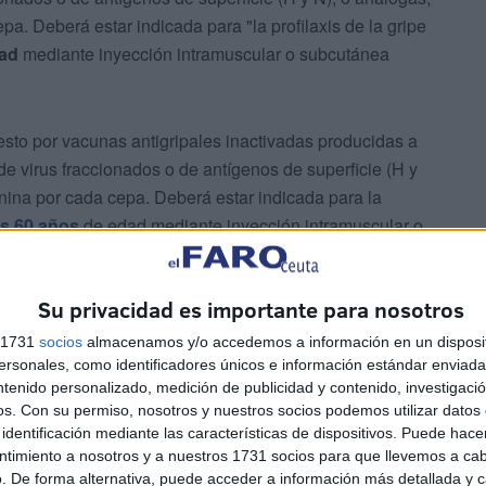
. Deberá estar indicada para "la profilaxis de la gripe
dad
mediante inyección intramuscular o subcutánea
esto por vacunas antigripales inactivadas producidas a
de virus fraccionados o de antígenos de superficie (H y
ina por cada cepa. Deberá estar indicada para la
los 60 años
de edad mediante inyección intramuscular o
 será en jeringa precargada, precisa la consejería.
Su privacidad es importante para nosotros
s 1731
socios
almacenamos y/o accedemos a información en un disposit
sonales, como identificadores únicos e información estándar enviada 
ntenido personalizado, medición de publicidad y contenido, investigaci
os.
Con su permiso, nosotros y nuestros socios podemos utilizar datos 
identificación mediante las características de dispositivos. Puede hacer
s
ntimiento a nosotros y a nuestros 1731 socios para que llevemos a ca
. De forma alternativa, puede acceder a información más detallada y 