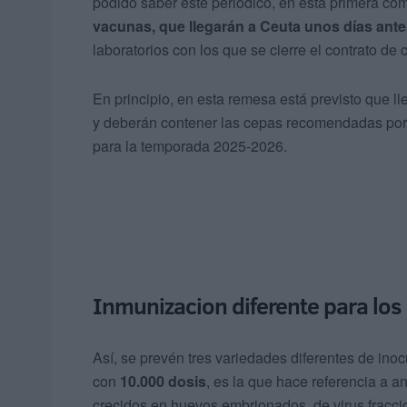
podido saber este periódico, en esta primera co
vacunas, que llegarán a Ceuta unos días ant
laboratorios con los que se cierre el contrato de
En principio, en esta remesa está previsto que ll
y deberán contener las cepas recomendadas por
para la temporada 2025-2026.
Inmunizacion diferente para lo
Así, se prevén tres variedades diferentes de ino
con
10.000 dosis
, es la que hace referencia a an
crecidos en huevos embrionados, de virus fracci