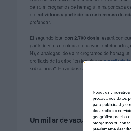
de 15 microgramos de hemaglutinina por cada cepa
en
individuos a partir de los seis meses de e
profunda".
El segundo lote,
con 2.700 dosis
, estará compu
partir de virus crecidos en huevos embrionados, 
N), o análogas, de 60 microgramos de hemaglutin
profilaxis de la gripe "en individuos
a partir de 
subcutánea". En ambos casos, la presentación de
Nosotros y nuestro
procesamos datos per
para publicidad y co
desarrollo de servici
geográfica precisa e 
Un millar de vacunas pediátrica
otorgarnos su conse
previamente descrito