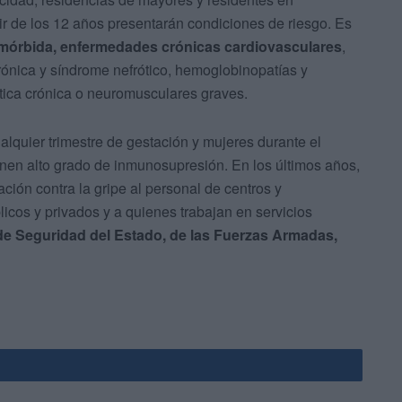
tir de los 12 años presentarán condiciones de riesgo. Es
 mórbida, enfermedades crónicas cardiovasculares
,
rónica y síndrome nefrótico, hemoglobinopatías y
tica crónica o neuromusculares graves.
alquier trimestre de gestación y mujeres durante el
enen alto grado de inmunosupresión. En los últimos años,
ción contra la gripe al personal de centros y
licos y privados y a quienes trabajan en servicios
e Seguridad del Estado, de las Fuerzas Armadas,