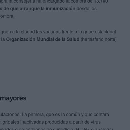
mpra la consejería ha encargado la compra de
13.700
es de que arranque la inmunización
desde los
 compra.
eguen a la ciudad las vacunas frente a la gripe estacional
 la
Organización Mundial de la Salud
(hemisferio norte)
s mayores
culaciones. La primera, que es la común y que contará
tigripales inactivadas producidas a partir de virus
onados o de antígenos de superficie (H y N), o análogas,