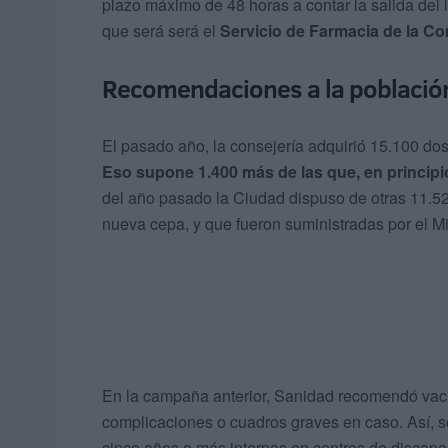
plazo máximo de 48 horas a contar la salida del 
que será será el
Servicio de Farmacia de la C
Recomendaciones a la población 
El pasado año, la consejería adquirió 15.100 dosi
Eso supone 1.400 más de las que, en principio
del año pasado la Ciudad dispuso de otras 11.52
nueva cepa, y que fueron suministradas por el Mi
En la campaña anterior, Sanidad recomendó vacu
complicaciones o cuadros graves en caso. Así, 
cinco años o más internas en centros de discapa