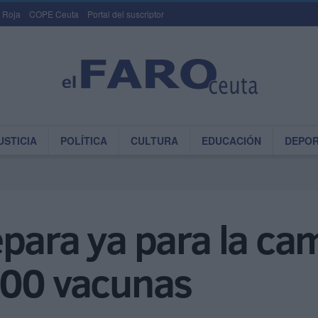
 Roja
COPE Ceuta
Portal del suscriptor
USTICIA
POLÍTICA
CULTURA
EDUCACIÓN
DEPO
para ya para la ca
700 vacunas