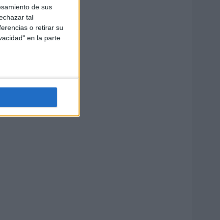
esamiento de sus
echazar tal
erencias o retirar su
vacidad" en la parte