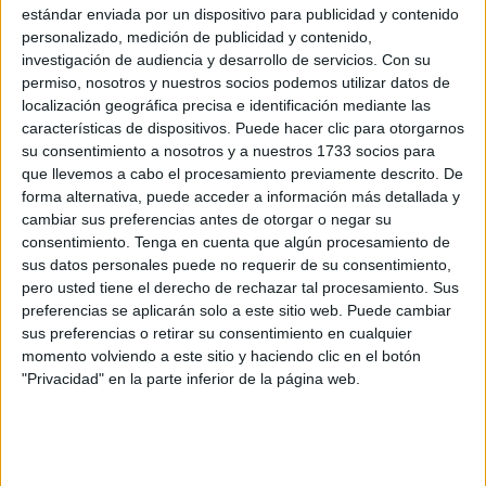
estándar enviada por un dispositivo para publicidad y contenido
coordina con
Ingesa
, recomienda a los colectivos a los
personalizado, medición de publicidad y contenido,
que va dirigida la vacunación conjunta de ambas para
investigación de audiencia y desarrollo de servicios.
Con su
reforzar de la protección de las personas más vulnerables,
permiso, nosotros y nuestros socios podemos utilizar datos de
localización geográfica precisa e identificación mediante las
tanto para reducir la morbimortalidad por el virus de la
características de dispositivos. Puede hacer clic para otorgarnos
gripe y de la COVID-19, como para disminuir el impacto de
su consentimiento a nosotros y a nuestros 1733 socios para
estas enfermedades sobre la capacidad de la atención
que llevemos a cabo el procesamiento previamente descrito. De
sanitaria y sociosanitaria.
forma alternativa, puede acceder a información más detallada y
cambiar sus preferencias antes de otorgar o negar su
Para esta temporada, la Consejería ha adquirido 15.100
consentimiento.
Tenga en cuenta que algún procesamiento de
sus datos personales puede no requerir de su consentimiento,
dosis contra la gripe, de las que 1.300 son pediátricas (se
pero usted tiene el derecho de rechazar tal procesamiento. Sus
administra vía intranasal a niños de 24 a 59 meses).
preferencias se aplicarán solo a este sitio web. Puede cambiar
Además, se dispone de otras 8.640 dosis de vacunas
sus preferencias o retirar su consentimiento en cualquier
frente a la COVID-19, adaptada a la nueva cepa, y que han
momento volviendo a este sitio y haciendo clic en el botón
sido suministradas por el Ministerio de Sanidad.
"Privacidad" en la parte inferior de la página web.
Grupos de población diana