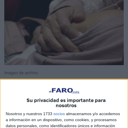
Imagen de archivo
Su privacidad es importante para
El inicio de la campaña de vacunación frente a la
gripe
y
nosotros
la
COVID-19
para esta temporada en Ceuta está previsto
Nosotros y nuestros 1733
socios
almacenamos y/o accedemos
para
el próximo día 23 de octubre
.
a información en un dispositivo, como cookies, y procesamos
datos personales, como identificadores únicos e información
La Consejería de
Sanidad
y Servicios Sociales, que la