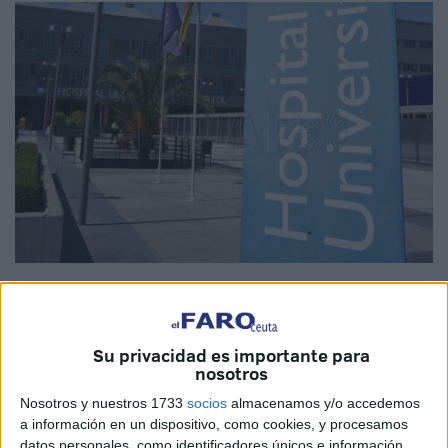
Imagen de archivo
Su privacidad es importante para
nosotros
El
Ministerio de Sanidad
, a través del
Instituto Nacional
Nosotros y nuestros 1733
socios
almacenamos y/o accedemos
de Gestión Sanitaria (Ingesa)
, ha sacado a licitación un
a información en un dispositivo, como cookies, y procesamos
contrato para el desarrollo e implantación de una
datos personales, como identificadores únicos e información