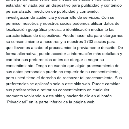
plataforma de
formación digital
destinada a diversos
estándar enviada por un dispositivo para publicidad y contenido
personalizado, medición de publicidad y contenido,
centros sanitarios
, entre los que estarían los de Ceuta.
investigación de audiencia y desarrollo de servicios.
Con su
permiso, nosotros y nuestros socios podemos utilizar datos de
El proyecto,
publicado este lunes, 23 de marzo, en el
localización geográfica precisa e identificación mediante las
BOE
, cuenta con un valor estimado de
360.000 euros
y
características de dispositivos. Puede hacer clic para otorgarnos
pretende reforzar la capacitación de los profesionales
su consentimiento a nosotros y a nuestros 1733 socios para
mediante herramientas tecnológicas avanzadas.
que llevemos a cabo el procesamiento previamente descrito. De
forma alternativa, puede acceder a información más detallada y
La iniciativa se enmarca dentro del proceso de
cambiar sus preferencias antes de otorgar o negar su
transformación digital del sistema sanitario público,
consentimiento.
Tenga en cuenta que algún procesamiento de
sus datos personales puede no requerir de su consentimiento,
apostando por soluciones innovadoras en el ámbito de la
pero usted tiene el derecho de rechazar tal procesamiento. Sus
formación.
preferencias se aplicarán solo a este sitio web. Puede cambiar
sus preferencias o retirar su consentimiento en cualquier
La nueva
plataforma de formación
permitirá centralizar
momento volviendo a este sitio y haciendo clic en el botón
contenidos, mejorar el acceso a cursos y adaptar los
"Privacidad" en la parte inferior de la página web.
programas formativos a las necesidades específicas de los
centros gestionados por el
Ingesa.