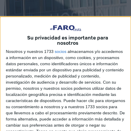
Su privacidad es importante para
nosotros
Nosotros y nuestros 1733
socios
almacenamos y/o accedemos
a información en un dispositivo, como cookies, y procesamos
Imagen de archivo
datos personales, como identificadores únicos e información
estándar enviada por un dispositivo para publicidad y contenido
personalizado, medición de publicidad y contenido,
investigación de audiencia y desarrollo de servicios.
Con su
La consejería de
Sanidad
de Ceuta ha vuelto a emitir, este
permiso, nosotros y nuestros socios podemos utilizar datos de
localización geográfica precisa e identificación mediante las
viernes, un nuevo informe referente a la situación de la
características de dispositivos. Puede hacer clic para otorgarnos
pandemia por el coronavirus en la ciudad. Aunque ya poco
su consentimiento a nosotros y a nuestros 1733 socios para
se habla sobre la
enfermedad
, las autoridades sanitarias
que llevemos a cabo el procesamiento previamente descrito. De
continúan abordándola en su día a día, aunque ahora con
forma alternativa, puede acceder a información más detallada y
cambiar sus preferencias antes de otorgar o negar su
una sintomatología en general menor tras los procesos de