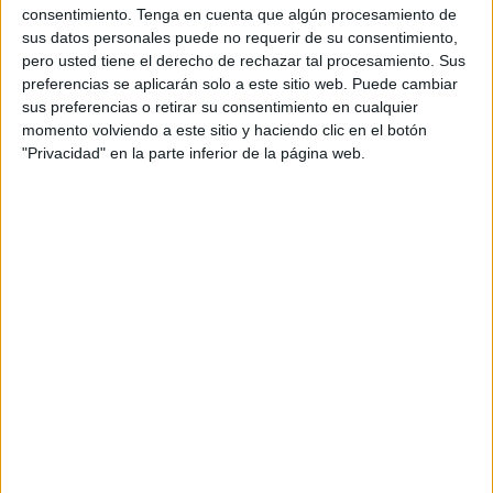
consentimiento.
Tenga en cuenta que algún procesamiento de
Así lo recoge el Real Decreto 191/2011 sobre el Registro
sus datos personales puede no requerir de su consentimiento,
General Sanitario de Empresas Alimentarias y Alimentos,
pero usted tiene el derecho de rechazar tal procesamiento. Sus
por el que se establecen las normas de higiene para la
preferencias se aplicarán solo a este sitio web. Puede cambiar
elaboración, distribución y comercio de comidas
sus preferencias o retirar su consentimiento en cualquier
preparadas.
momento volviendo a este sitio y haciendo clic en el botón
"Privacidad" en la parte inferior de la página web.
Los concesionarios de las casetas deberán presentar en
cualquier sede del Registro de la Ciudad la solicitud de
comunicación previa (que se puede descargar
aquí
), así
como fotocopia del CIF (personas jurídicas) o DNI/NIE
(personas físicas).
Los horarios de presentación son los
siguientes:
Registro General de Ceuta-Center, en horario de 9.00
a 14.00 horas y de 16.00 a 18.00 horas.