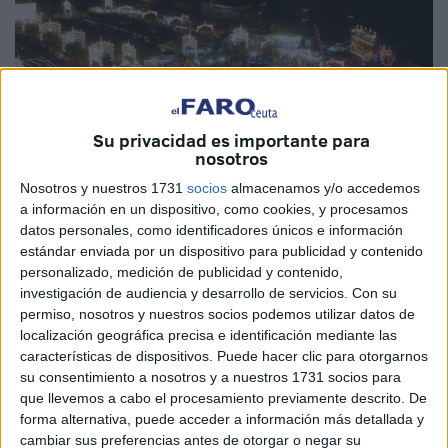
Su privacidad es importante para
nosotros
Nosotros y nuestros 1731
socios
almacenamos y/o accedemos
a información en un dispositivo, como cookies, y procesamos
datos personales, como identificadores únicos e información
estándar enviada por un dispositivo para publicidad y contenido
personalizado, medición de publicidad y contenido,
investigación de audiencia y desarrollo de servicios.
Con su
permiso, nosotros y nuestros socios podemos utilizar datos de
Las casetas y establecimientos que sirvan comidas
localización geográfica precisa e identificación mediante las
durante la Feria tienen de plazo hasta el próximo 27 de
características de dispositivos. Puede hacer clic para otorgarnos
julio para presentar ante la Consejería de Sanidad,
su consentimiento a nosotros y a nuestros 1731 socios para
Servicios Sociales, Menores e Igualdad la comunicación
que llevemos a cabo el procesamiento previamente descrito. De
forma alternativa, puede acceder a información más detallada y
previa de inicio de actividad, de acuerdo a la normativa.
cambiar sus preferencias antes de otorgar o negar su