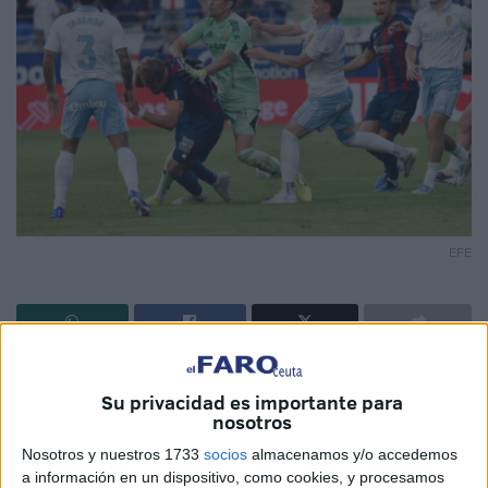
EFE
Sanción
máxima la que ha impuesto el Comité de
Su privacidad es importante para
Disciplina de la Real Federación Española de Fútbol.
13
nosotros
partidos
son los que le han caído de sanción a
Esteban
Nosotros y nuestros 1733
socios
almacenamos y/o accedemos
Andrada
, portero del Real Zaragoza, por el puñetazo que
a información en un dispositivo, como cookies, y procesamos
le propinó a Jorge Pulido, capitán de la SD Huesca, en el