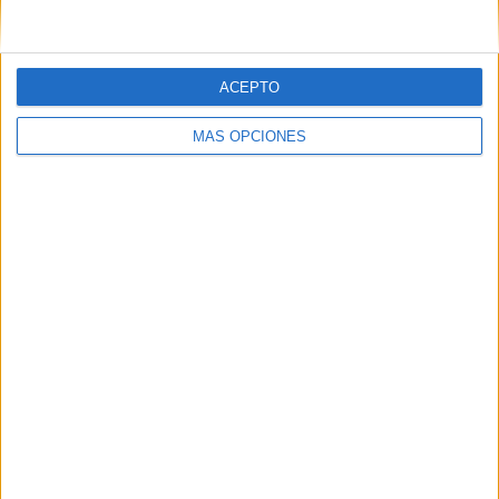
próximos partidos de LaLiga Hypermotion.
ACEPTO
MÁS OPCIONES
La pesadilla que atormenta al Real
Zaragoza