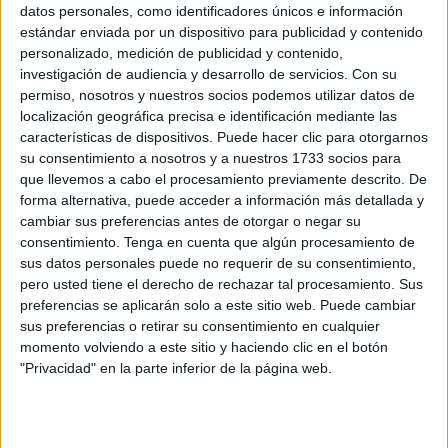
datos personales, como identificadores únicos e información
derbi aragonés
disputado en El Alcoraz correspondiente
estándar enviada por un dispositivo para publicidad y contenido
a la jornada 37.
personalizado, medición de publicidad y contenido,
investigación de audiencia y desarrollo de servicios.
Con su
Una fecha de competición en la que, como siempre, hubo
permiso, nosotros y nuestros socios podemos utilizar datos de
localización geográfica precisa e identificación mediante las
fútbol, goles y emoción, aunque quedó marcada por esa
características de dispositivos. Puede hacer clic para otorgarnos
imagen protagonista en LaLiga Hypermotion, categoría en
su consentimiento a nosotros y a nuestros 1733 socios para
la que milita la AD Ceuta, que dio la vuelta a medio
que llevemos a cabo el procesamiento previamente descrito. De
mundo.
forma alternativa, puede acceder a información más detallada y
cambiar sus preferencias antes de otorgar o negar su
Trece partidos de sanción para
consentimiento.
Tenga en cuenta que algún procesamiento de
sus datos personales puede no requerir de su consentimiento,
Andrada
pero usted tiene el derecho de rechazar tal procesamiento. Sus
preferencias se aplicarán solo a este sitio web. Puede cambiar
sus preferencias o retirar su consentimiento en cualquier
momento volviendo a este sitio y haciendo clic en el botón
"Privacidad" en la parte inferior de la página web.