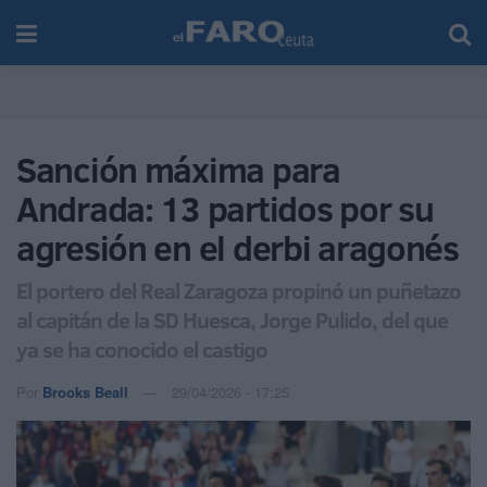
Sanción máxima para
Andrada: 13 partidos por su
agresión en el derbi aragonés
El portero del Real Zaragoza propinó un puñetazo
al capitán de la SD Huesca, Jorge Pulido, del que
ya se ha conocido el castigo
Por
Brooks Beall
29/04/2026 - 17:25