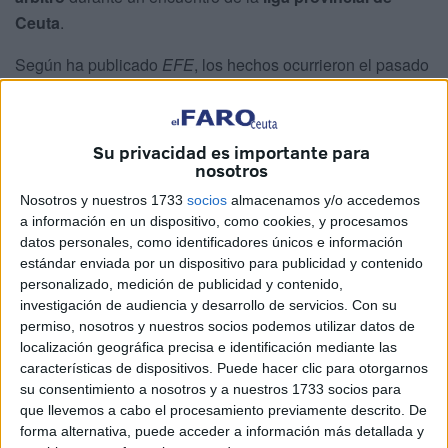
Ceuta
.
Según ha publicado
EFE
, los hechos ocurrieron el pasado
viernes en el enfrentamiento entre
CD Príncipe Alfonso
Ceuta
y
AD Ceuta B
, correspondiente a la
segunda
autonómica de fútbol-7 alevines
. El partido concluyó con
Su privacidad es importante para
victoria del AD Ceuta B por 1-0
, pero el resultado quedó
nosotros
ensombrecido por el comportamiento del técnico
Nosotros y nuestros 1733
socios
almacenamos y/o accedemos
sancionado
.
a información en un dispositivo, como cookies, y procesamos
datos personales, como identificadores únicos e información
estándar enviada por un dispositivo para publicidad y contenido
Expulsión y sanción del entrenador
personalizado, medición de publicidad y contenido,
investigación de audiencia y desarrollo de servicios.
Con su
El colegiado del encuentro,
Nadir A.A.
, decidió
expulsar
permiso, nosotros y nuestros socios podemos utilizar datos de
al entrenador del Príncipe Alfonso, M.A.M.
, tras recibir
localización geográfica precisa e identificación mediante las
características de dispositivos. Puede hacer clic para otorgarnos
amenazas y coacciones durante el transcurso del partido.
su consentimiento a nosotros y a nuestros 1733 socios para
que llevemos a cabo el procesamiento previamente descrito. De
Posteriormente, el
Juez Único de Competición de la
forma alternativa, puede acceder a información más detallada y
Federación de Fútbol de Ceuta
, tras analizar los hechos,