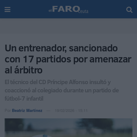
Un entrenador, sancionado
con 17 partidos por amenazar
al árbitro
El técnico del CD Príncipe Alfonso insultó y
coaccionó al colegiado durante un partido de
fútbol-7 infantil
Por
Beatriz Martínez
19/02/2026 - 15:11