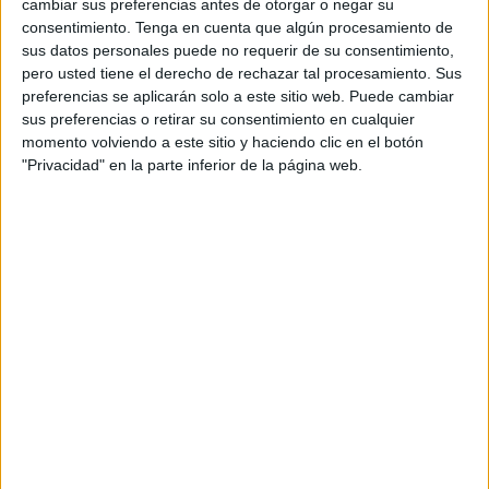
cambiar sus preferencias antes de otorgar o negar su
resolvió sancionar al técnico con:
consentimiento.
Tenga en cuenta que algún procesamiento de
sus datos personales puede no requerir de su consentimiento,
12 partidos de suspensión
por amenazas y
pero usted tiene el derecho de rechazar tal procesamiento. Sus
coacciones reiteradas al árbitro.
preferencias se aplicarán solo a este sitio web. Puede cambiar
sus preferencias o retirar su consentimiento en cualquier
4 partidos adicionales
por insultos al colegiado.
momento volviendo a este sitio y haciendo clic en el botón
1 partido más
por doble amonestación con expulsión
"Privacidad" en la parte inferior de la página web.
durante el encuentro.
Además, se ha impuesto al equipo una
multa económica
de 255 euros
, que deberá ser abonada para poder
continuar participando en la competición sin restricciones.
Contexto del CD Príncipe Alfonso en
la liga
La
competición de alevines de fútbol-7
de Ceuta cuenta
con
18 equipos
. Actualmente, el
CD Príncipe Alfonso