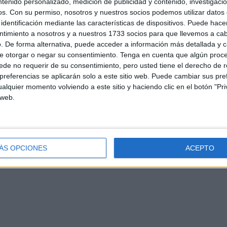
ntenido personalizado, medición de publicidad y contenido, investigaci
os.
Con su permiso, nosotros y nuestros socios podemos utilizar datos 
identificación mediante las características de dispositivos. Puede hacer
ntimiento a nosotros y a nuestros 1733 socios para que llevemos a ca
. De forma alternativa, puede acceder a información más detallada y 
e otorgar o negar su consentimiento.
Tenga en cuenta que algún proc
de no requerir de su consentimiento, pero usted tiene el derecho de r
referencias se aplicarán solo a este sitio web. Puede cambiar sus pref
alquier momento volviendo a este sitio y haciendo clic en el botón "Pri
d
Contacto
Aviso legal – Protección de datos
Política de cookies
P
 web.
ÁS OPCIONES
ACEPTO