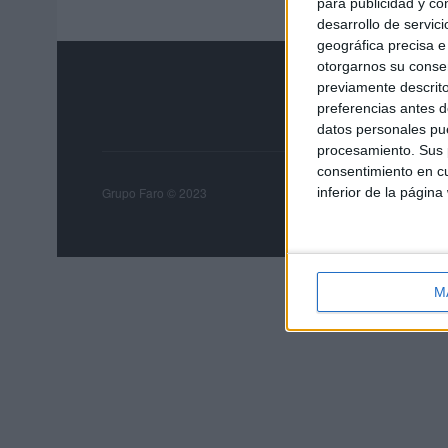
para publicidad y co
desarrollo de servici
geográfica precisa e 
otorgarnos su conse
previamente descrito
preferencias antes d
datos personales pue
procesamiento. Sus p
consentimiento en cu
Grupo Faro
Publicida
inferior de la página
Grupo Faro © 2023
M