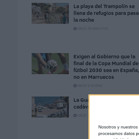
La playa del Trampolín se
llena de refugios para pasa
la noche
HACE 25 MINUTOS
Exigen al Gobierno que la
final de la Copa Mundial de
fútbol 2030 sea en España
no en Marruecos
HACE 2 HORAS
La Guardia Civil localiza un
cadáver en Juan XXIII
HACE 3 HORAS
Nosotros y nuestro
procesamos datos per