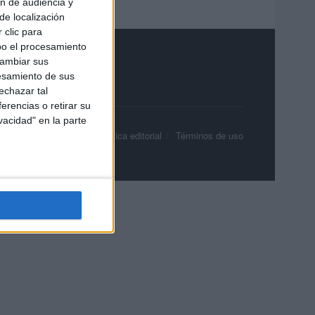
ón de audiencia y
de localización
 clic para
bo el procesamiento
cambiar sus
esamiento de sus
echazar tal
erencias o retirar su
vacidad" en la parte
olítica de privacidad
Política editorial
Términos de uso