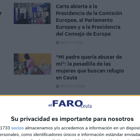
Carta abierta a la
r
Presidencia de la Comisión
Europea, al Parlamento
Europeo y a la Presidencia
del Consejo de Europa
HACE 1 HORA
"Mi padre quería abusar de
mí": la pesadilla de las
,
mujeres que buscan refugio
en Ceuta
HACE 2 HORAS
Alerta alimentaria por
vidrios en tarros de
mermelada y miel
Su privacidad es importante para nosotros
HACE 3 HORAS
s 1733
socios
almacenamos y/o accedemos a información en un disposit
sonales, como identificadores únicos e información estándar enviada 