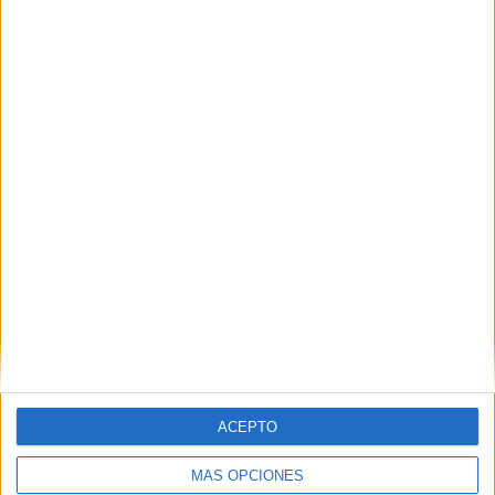
El inicio del curso escolar este año… con
sabor a pérdida
HACE 6 HORAS
La factura
HACE 6 HORAS
ACEPTO
MÁS OPCIONES