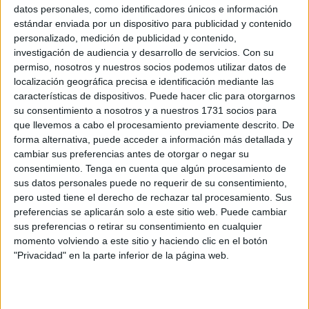
datos personales, como identificadores únicos e información
estándar enviada por un dispositivo para publicidad y contenido
Related
Posts
personalizado, medición de publicidad y contenido,
investigación de audiencia y desarrollo de servicios.
Con su
Jáudenes recibe a la Patrona con una
permiso, nosotros y nuestros socios podemos utilizar datos de
petalá y el estreno de 'Señora'
localización geográfica precisa e identificación mediante las
características de dispositivos. Puede hacer clic para otorgarnos
HACE 5 HORAS
su consentimiento a nosotros y a nuestros 1731 socios para
que llevemos a cabo el procesamiento previamente descrito. De
Los centros educativos deben
forma alternativa, puede acceder a información más detallada y
preservarse para el desarrollo de su
cambiar sus preferencias antes de otorgar o negar su
función esencial
consentimiento.
Tenga en cuenta que algún procesamiento de
HACE 5 HORAS
sus datos personales puede no requerir de su consentimiento,
pero usted tiene el derecho de rechazar tal procesamiento. Sus
Cuando las palabras dejan de describir la
preferencias se aplicarán solo a este sitio web. Puede cambiar
realidad
sus preferencias o retirar su consentimiento en cualquier
HACE 5 HORAS
momento volviendo a este sitio y haciendo clic en el botón
"Privacidad" en la parte inferior de la página web.
El asesoramiento profesional: el escudo
militar contra la desinformación en redes
HACE 5 HORAS