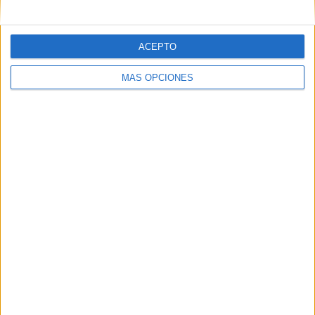
ACEPTO
MÁS OPCIONES
Tags:
Comandancia General de Ceuta
Playas
Rugby
Related
Posts
Las fragatas Santa María y Navarra, en
Ceuta para reforzar la seguridad
HACE 1 DÍA
AUME reclama preparación preventiva y
material para los militares destinados en
Ceuta