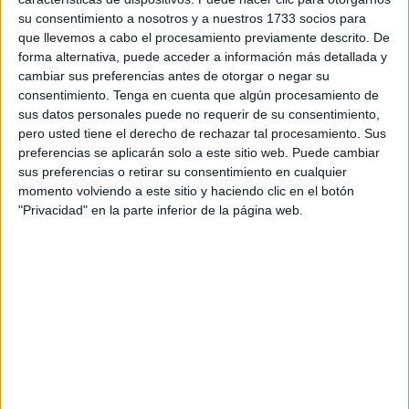
Hércules Rugby Ceuta, la federación de esta disciplina y
su consentimiento a nosotros y a nuestros 1733 socios para
la
Comandancia General
de Ceuta.
que llevemos a cabo el procesamiento previamente descrito. De
forma alternativa, puede acceder a información más detallada y
Los primeros partidos se celebraron en la mañana de
cambiar sus preferencias antes de otorgar o negar su
sábado donde se pudo ver a los rugbiers tanto masculino
consentimiento.
Tenga en cuenta que algún procesamiento de
sus datos personales puede no requerir de su consentimiento,
como femenino desenvolverse de sus marcadores y hacer
pero usted tiene el derecho de rechazar tal procesamiento. Sus
todo lo posible por hacer puntos, siempre y cuando fuera
preferencias se aplicarán solo a este sitio web. Puede cambiar
posible y los adversarios no lo tiraran a la arena a sus
sus preferencias o retirar su consentimiento en cualquier
rivales.
momento volviendo a este sitio y haciendo clic en el botón
"Privacidad" en la parte inferior de la página web.
Eva Rodríguez, presidenta del
Club Hércules Rugby
de
Ceuta ha explicado la alta participación que hay en este
torneo este año: “Contamos con unas 150 personas, tanto
locales como visitantes. Vienen desde Málaga, Cádiz,
Sevilla, incluso de Gibraltar muy contenta con la asistencia
este año”, destaca la responsable del club.
Los rugbiers estaban luchando y dándolo todo por hacer