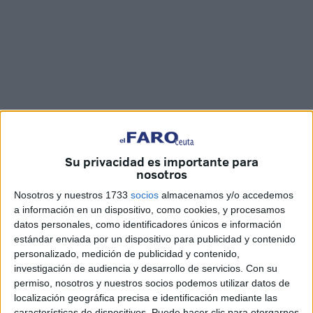
Imágenes: Kike Román
Su privacidad es importante para
nosotros
Nosotros y nuestros 1733
socios
almacenamos y/o accedemos
a información en un dispositivo, como cookies, y procesamos
Este sábado ha dado comienzo una nueva edición del
datos personales, como identificadores únicos e información
torneo de
rugby playa
con la participación de numerosos
estándar enviada por un dispositivo para publicidad y contenido
equipos tanto de Ceuta como de la península.
personalizado, medición de publicidad y contenido,
investigación de audiencia y desarrollo de servicios.
Con su
La
playa de la Ribera
fue el escenario elegido para
permiso, nosotros y nuestros socios podemos utilizar datos de
localización geográfica precisa e identificación mediante las
realizar este torneo tan señalado organizado por el
características de dispositivos. Puede hacer clic para otorgarnos