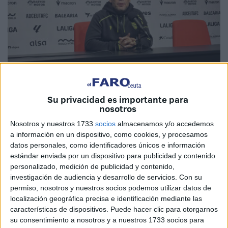
Su privacidad es importante para
nosotros
Foto: Fernando Morcillo
Nosotros y nuestros 1733
socios
almacenamos y/o accedemos
a información en un dispositivo, como cookies, y procesamos
datos personales, como identificadores únicos e información
estándar enviada por un dispositivo para publicidad y contenido
Rubi, entrenador de la UD Almería, ha hablado en rueda
personalizado, medición de publicidad y contenido,
de prensa del choque que han tenido los caballas e
investigación de audiencia y desarrollo de servicios.
Con su
indálicos en Alfonso Murube.
Un
encuentro
en dos
permiso, nosotros y nuestros socios podemos utilizar datos de
partes separadas en el tiempo por el fallecimiento de
localización geográfica precisa e identificación mediante las
características de dispositivos. Puede hacer clic para otorgarnos
un aficionado en la grada
.
su consentimiento a nosotros y a nuestros 1733 socios para