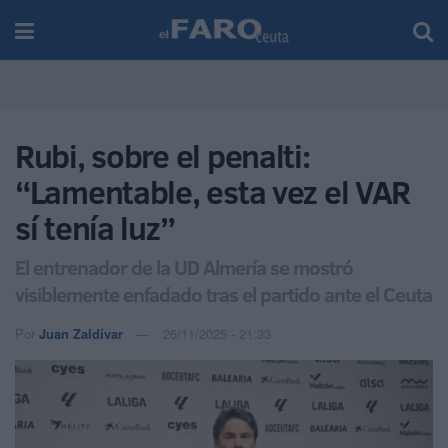
Rubi, sobre el penalti:
“Lamentable, esta vez el VAR
sí tenía luz”
El entrenador de la UD Almería se mostró
visiblemente enfadado tras el partido ante el Ceuta
Por
Juan Zaldívar
26/11/2025 - 21:33