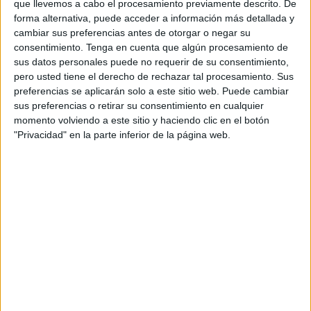
que llevemos a cabo el procesamiento previamente descrito. De
El entrenador del conjunto andaluz se mostró con un
forma alternativa, puede acceder a información más detallada y
cabreo morrocotudo. Su rostro y sus gestos iban
cambiar sus preferencias antes de otorgar o negar su
acompañados con la sequedad y brevedad de sus
consentimiento.
Tenga en cuenta que algún procesamiento de
palabras en la rueda de prensa. No tenía muchas ganas
sus datos personales puede no requerir de su consentimiento,
pero usted tiene el derecho de rechazar tal procesamiento. Sus
de valorar el juego, por eso se limitó tan solo a decir que
preferencias se aplicarán solo a este sitio web. Puede cambiar
fue “
intenso
”.
sus preferencias o retirar su consentimiento en cualquier
momento volviendo a este sitio y haciendo clic en el botón
“Es lamentable”
"Privacidad" en la parte inferior de la página web.
El centro de su enojo, la razón de su gesto furibundo, fue
el penalti señalado sobre Anuar. El de Ceuta estuvo listo y
rascó una pena máxima de una maña reacción del joven
central italiano. El árbitro no vio el penalti, pero el linier
avisó y el árbitro siguió su indicación.
Rubi fue claro con la acción, le pareció “
lamentable
”.
Volvió a repetir el adjetivo al mostrar todo lo que tenía en
juego su equipo (el liderato).
“Esta vez el VAR si tenía