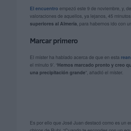
El encuentro
empezó este 9 de noviembre, y, deb
valoraciones de aquellos, ya lejanos, 45 minutos
superiores al Almería
, para habernos ido con u
Marcar primero
El míster ha hablado acerca de que en esta
rean
el minuto 9’. “
Hemos marcado pronto y creo qu
una precipitación grande
”, añadió el míster.
Es por ello que José Juan destacó como es un err
chicos de Rubi. “Cuando te escondes con un eq