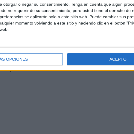
e otorgar o negar su consentimiento.
Tenga en cuenta que algún proc
adió José Juan.
de no requerir de su consentimiento, pero usted tiene el derecho de r
referencias se aplicarán solo a este sitio web. Puede cambiar sus pref
doso del gol indálico. José Juan, incluso, recalcó que
alquier momento volviendo a este sitio y haciendo clic en el botón "Pri
lsado a Bonini: “si se pita penalti en esa acción hay que
 web.
engo que entrar en su valoración”, añadió José Juan de
ÁS OPCIONES
ACEPTO
a”, en alusión a las quejas de José Juan en Riazor, a lo
aber que me escuchan
”.