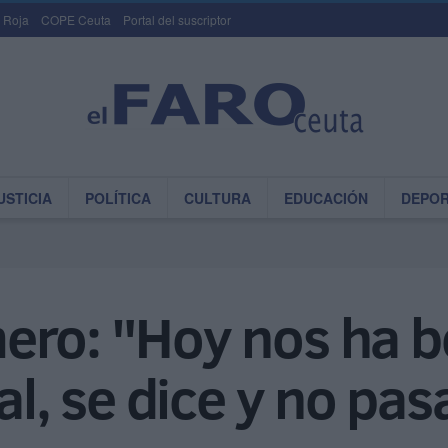
 Roja
COPE Ceuta
Portal del suscriptor
USTICIA
POLÍTICA
CULTURA
EDUCACIÓN
DEPO
ero: "Hoy nos ha b
al, se dice y no pa