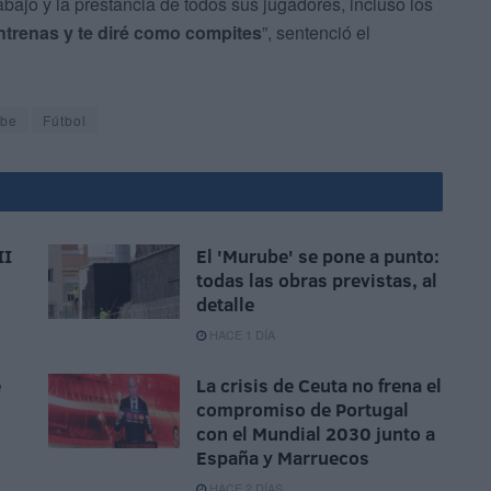
abajo y la prestancia de todos sus jugadores, incluso los
trenas y te diré como compites
”, sentenció el
ube
Fútbol
II
El 'Murube' se pone a punto:
todas las obras previstas, al
detalle
HACE 1 DÍA
e
La crisis de Ceuta no frena el
compromiso de Portugal
con el Mundial 2030 junto a
España y Marruecos
HACE 2 DÍAS