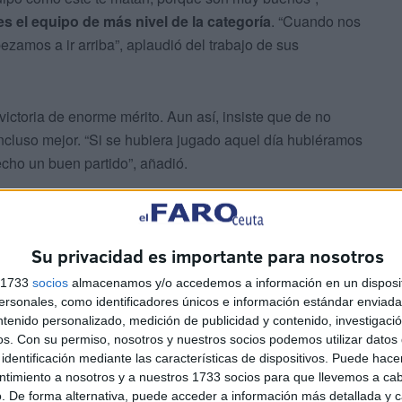
s el equipo de más nivel de la categoría
. “Cuando nos
amos a ir arriba”, aplaudió del trabajo de sus
victoria de enorme mérito. Aun así, insiste que de no
cluso mejor. “Si se hubiera jugado aquel día hubiéramos
echo un buen partido”, añadió.
Su privacidad es importante para nosotros
s 1733
socios
almacenamos y/o accedemos a información en un disposit
sonales, como identificadores únicos e información estándar enviada 
ntenido personalizado, medición de publicidad y contenido, investigaci
os.
Con su permiso, nosotros y nuestros socios podemos utilizar datos 
identificación mediante las características de dispositivos. Puede hacer
señalado que está el penalti decisivo. “Hemos marcado un
ntimiento a nosotros y a nuestros 1733 socios para que llevemos a ca
ó por su lado José Juan. “Hoy nos ha beneficiado una
. De forma alternativa, puede acceder a información más detallada y 