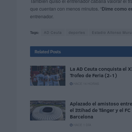
También quiso el entrenador caballa valorar el tr
que cuentan con menos minutos. “
Dime como en
entrenador.
Tags:
AD Ceuta
deportes
Estadio Alfonso Mur
Related
Posts
La AD Ceuta conquista el X
Trofeo de Feria (2-1)
HACE 14 HORAS
Aplazado el amistoso entr
el Ittihad de Tánger y el FC
Barcelona
HACE 1 DÍA