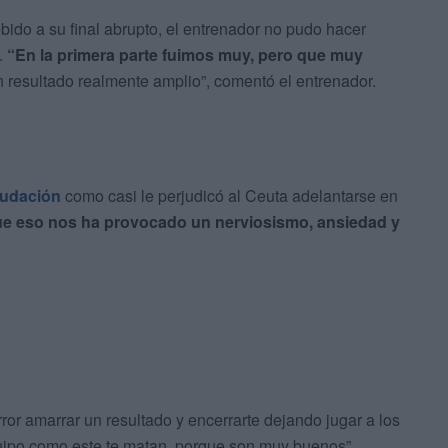
ido a su final abrupto, el entrenador no pudo hacer
.
“En la primera parte fuimos muy, pero que muy
n resultado realmente amplio”, comentó el entrenador.
udación
como casi le perjudicó al Ceuta adelantarse en
e eso nos ha provocado un nerviosismo, ansiedad y
or amarrar un resultado y encerrarte dejando jugar a los
uipo como este te matan, porque son muy buenos”,