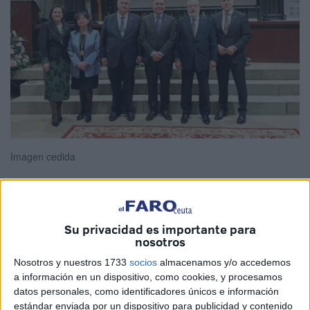
Imagen cedida
El presidente del
Colegio de Médicos de Ceuta
Su privacidad es importante para
nosotros
(COMCE)
, Enrique Roviralta, se desplazó ayer hasta
Sevilla para asistir a la toma de posesión de Alfonso
Nosotros y nuestros 1733
socios
almacenamos y/o accedemos
Carmona como nuevo presidente del Consejo Andaluz de
a información en un dispositivo, como cookies, y procesamos
datos personales, como identificadores únicos e información
Colegios de Médicos, quien también preside el Colegio
estándar enviada por un dispositivo para publicidad y contenido