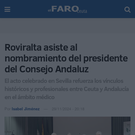
Roviralta asiste al
nombramiento del presidente
del Consejo Andaluz
El acto celebrado en Sevilla refuerza los vínculos
históricos y profesionales entre Ceuta y Andalucía
en el ámbito médico
Por
Isabel Jiménez
29/11/2024 - 20:18