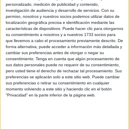
Oficial de Médicos de Sevilla. Este acto destacó la
personalizado, medición de publicidad y contenido,
estrecha relación entre ambas instituciones médicas,
investigación de audiencia y desarrollo de servicios.
Con su
reflejo de años de colaboración en
formación
, asistencia y
permiso, nosotros y nuestros socios podemos utilizar datos de
localización geográfica precisa e identificación mediante las
ética profesional.
características de dispositivos. Puede hacer clic para otorgarnos
su consentimiento a nosotros y a nuestros 1733 socios para
Roviralta expresó que "Ceuta está hermanada con el
que llevemos a cabo el procesamiento previamente descrito. De
Colegio de Médicos de Andalucía, y este acto simboliza
forma alternativa, puede acceder a información más detallada y
nuestra unión histórica y profesional". Además, puso en
cambiar sus preferencias antes de otorgar o negar su
valor el respaldo continuo que Andalucía ha mostrado
consentimiento.
Tenga en cuenta que algún procesamiento de
sus datos personales puede no requerir de su consentimiento,
hacia Ceuta, fortaleciendo los lazos de cooperación en
pero usted tiene el derecho de rechazar tal procesamiento. Sus
momentos clave y contribuyendo al desarrollo del sector
preferencias se aplicarán solo a este sitio web. Puede cambiar
sanitario ceutí.
sus preferencias o retirar su consentimiento en cualquier
momento volviendo a este sitio y haciendo clic en el botón
"Privacidad" en la parte inferior de la página web.