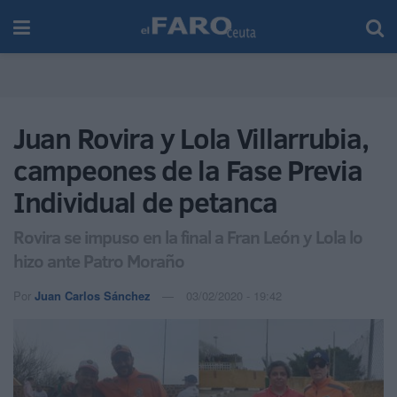
Juan Rovira y Lola Villarrubia,
campeones de la Fase Previa
Individual de petanca
Rovira se impuso en la final a Fran León y Lola lo
hizo ante Patro Moraño
Por
Juan Carlos Sánchez
03/02/2020 - 19:42