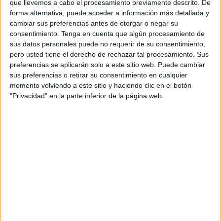
que llevemos a cabo el procesamiento previamente descrito. De
8 al 10 de mayo de 2020.
forma alternativa, puede acceder a información más detallada y
cambiar sus preferencias antes de otorgar o negar su
En categoría masculina participaron un total de 29
consentimiento.
Tenga en cuenta que algún procesamiento de
jugadores que fueron repartidos en grupos suizos, cinco
sus datos personales puede no requerir de su consentimiento,
pero usted tiene el derecho de rechazar tal procesamiento. Sus
con cuatro jugadores y otros tres con tres donde se
preferencias se aplicarán solo a este sitio web. Puede cambiar
clasificaron para los octavos de final los dos mejores de
sus preferencias o retirar su consentimiento en cualquier
cada uno, un total de dieciséis jugadores.
momento volviendo a este sitio y haciendo clic en el botón
"Privacidad" en la parte inferior de la página web.
La ronda de octavos de final ya fueron con eliminatorias
directas y en cuartos de final hubieron partidas muy
interesantes e igualadas donde Eloy Ruiz derrotó a Juan
Ruiz Olmo, Juan Rovira ganaba a Jonathan León, Fran
León se deshacía de Manuel Lirio y Francisco Cano Mateo
hacía lo propio ante Aissam Dbila.
En semifinales, en la primera Juan Rovira lograba el pase
a la final tras derrotar a Eloy Ruiz mientras que en la
segunda semifinal Fran León derrotó en una gran partida a