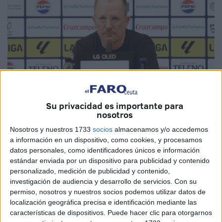
Su privacidad es importante para
nosotros
Imagen cedida
Nosotros y nuestros 1733
socios
almacenamos y/o accedemos
a información en un dispositivo, como cookies, y procesamos
datos personales, como identificadores únicos e información
estándar enviada por un dispositivo para publicidad y contenido
José Juan Romero compareció en la sala de prensa del
personalizado, medición de publicidad y contenido,
estadio Nuevo Mirandilla para analizar
el partido contra
investigación de audiencia y desarrollo de servicios.
Con su
permiso, nosotros y nuestros socios podemos utilizar datos de
el Cádiz CF
, donde su
equipo empató a cero y pudo
localización geográfica precisa e identificación mediante las
haber sido mejor si Carlos Hernández hubiera anotado
características de dispositivos. Puede hacer clic para otorgarnos
una ocasión clarísima
de cabeza pero el portero Víctor