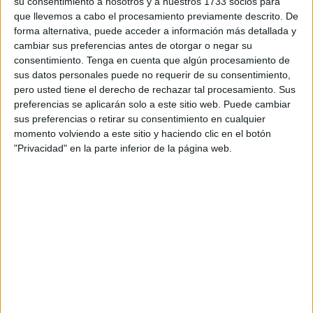
su consentimiento a nosotros y a nuestros 1733 socios para
Aznar evitó el triunfo caballa.
que llevemos a cabo el procesamiento previamente descrito. De
forma alternativa, puede acceder a información más detallada y
Romero
se mostró muy satisfecho por el gran punto
cambiar sus preferencias antes de otorgar o negar su
consentimiento.
Tenga en cuenta que algún procesamiento de
conseguido
en el ‘Nuevo Mirandilla’, y comentó lo que les
sus datos personales puede no requerir de su consentimiento,
pidió a los futbolistas: “Les pedía que saliéramos y
pero usted tiene el derecho de rechazar tal procesamiento. Sus
fuéramos nosotros mismos y lo que hacemos cada día y
preferencias se aplicarán solo a este sitio web. Puede cambiar
ante un escenario espectacular”, subrayó Romero en
sus preferencias o retirar su consentimiento en cualquier
momento volviendo a este sitio y haciendo clic en el botón
rueda de prensa ante la pregunta de los periodistas.
"Privacidad" en la parte inferior de la página web.
Además, el técnico animó a los aficionados del
Ceuta
al
término del encuentro. Las cámaras le pillaron haciendo
gestos de euforia.
Y es que el equipo realizó muy buenos minutos de fútbol
durante los primeros veinte de partido
, realizando
buenas transiciones y haciendo daño al conjunto amarillo
en su propio estadio en casi toda la primera parte.