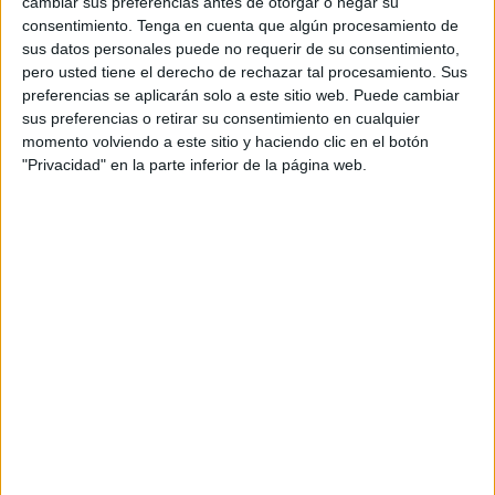
cambiar sus preferencias antes de otorgar o negar su
seguido, el Cádiz enlazó tres pases y Iuri Tabatadze lanzó
consentimiento.
Tenga en cuenta que algún procesamiento de
un disparo que obligó a Guille a estirarse como un puma.
sus datos personales puede no requerir de su consentimiento,
pero usted tiene el derecho de rechazar tal procesamiento. Sus
A la siguiente, fue Aisar, quien recibió un gran pase filtrado
preferencias se aplicarán solo a este sitio web. Puede cambiar
de Marcos y se plantó frente a Víctor Aznar. El portero
sus preferencias o retirar su consentimiento en cualquier
brasileño repelió un disparo cruzado. El partido se volvía
momento volviendo a este sitio y haciendo clic en el botón
loco.
"Privacidad" en la parte inferior de la página web.
El partido se estaba desarrollando con un genial fútbol
parte de ambos equipos
. El aficionado neutral estaría
viendo un gran show, mientras que el caballa o el cadista
tendría las uñas carcomidas, como la madera de un castor.
Tabatadze, un dolor de cabeza
Tras los diez primeros minutos, el Cádiz comenzó a
dominar ambas áreas. Parte de esos momentos de
sufrimiento caballa venían por culpa de Iuri Tabatadze
.