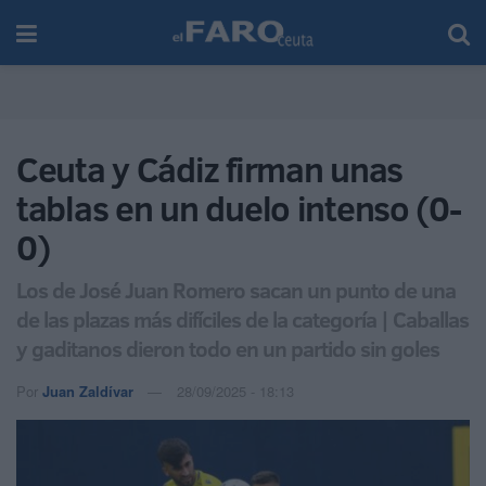
Ceuta y Cádiz firman unas
tablas en un duelo intenso (0-
0)
Los de José Juan Romero sacan un punto de una
de las plazas más difíciles de la categoría | Caballas
y gaditanos dieron todo en un partido sin goles
Por
Juan Zaldívar
28/09/2025 - 18:13