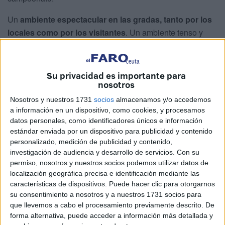
Un
ambiente espectacular en las gradas, tanto por los
locales como por los visitantes
. Un ambiente tenso y
vibrante con un césped que sería el tapiz de un choque de
estilos. Gaizka Garitano frente a José Juan Romero.
Su privacidad es importante para
Comienza el partido
nosotros
Nosotros y nuestros 1731
socios
almacenamos y/o accedemos
Los primeros minutos comenzaron con fuerza e
a información en un dispositivo, como cookies, y procesamos
datos personales, como identificadores únicos e información
intensidad por parte de ambos conjuntos
. Presión alta
estándar enviada por un dispositivo para publicidad y contenido
del
Cádiz
que obligaba al Ceuta a jugársela saliendo con
personalizado, medición de publicidad y contenido,
toque, con elegancia y con soltura. Balones a la espalda
investigación de audiencia y desarrollo de servicios.
Con su
de la zaga de Bojan y Recio ponían en aprietos a los
permiso, nosotros y nuestros socios podemos utilizar datos de
locales.
localización geográfica precisa e identificación mediante las
características de dispositivos. Puede hacer clic para otorgarnos
Tres ocasiones se sucedieron rápidamente entre
su consentimiento a nosotros y a nuestros 1731 socios para
que llevemos a cabo el procesamiento previamente descrito. De
ambos equipos
. Primero el
Ceuta
, a balón parado
forma alternativa, puede acceder a información más detallada y
Marcos amenazaba con un cabezazo que se fue alto. De